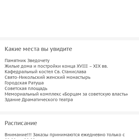
комплекс «Борцам за советскую власть» и горит вечный
огонь в память о героизме и мужестве защитников
отечества. С расположенной неподалеку отсюда обзорной
площадки открывается великолепный вид на город и реку
Днепр.
А еще посмотрите на здание Драматического театра, у
Какие места вы увидите
входа в который находится Бронзовая дама с собачкой,
Памятник Зведочету
которая «ожидает» здесь кого-то из своих давних
Жилые дома и постройки конца XVIII – XIX вв.
поклонников.
Кафедральный костел Св. Станислава
Свято-Никольский женский монастырь
Важно знать
Городская Ратуша
Советская площадь
Во время экскурсии музеи не посещаем. При желанию
Мемориальный комплекс «Борцам за советскую власть»
Здание Драматического театра
туристы могут посетить Софийский собор, билеты
покупаются дополнительно, о соборе экскурсовод
рассказывает снаружи.
Расписание
Внимание!!! Заказы принимаются ежедневно только с