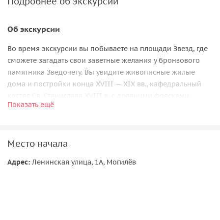
Подробнее об экскурсии
Об экскурсии
Во время экскурсии вы побываете на площади Звезд, где
сможете загадать свои заветные желания у бронзового
памятника Зведочету. Вы увидите живописные жилые
дома и постройки конца XVIII — XIX вв., кафедральный
костел Св. Станислава XVIII в. с древними фресками.
Показать ещё
Также вы побываете в Свято-Никольском женском
монастыре, комплекс строений которого сложился из
каменных зданий Никольской и «теплой» (зимней)
Место начала
Онуфриевской церкви, 2-х этажного жилого дома и
колокольни. Окружает территорию монастыря каменная
Адрес:
Ленинская улица, 1А, Могилёв
ограда с въездными воротами.
Вы увидите и стройную пятиярусную Ратушу, вершину
которой украшает позолоченный флюгер. Побываете на
Советской площади, где находится мемориальный