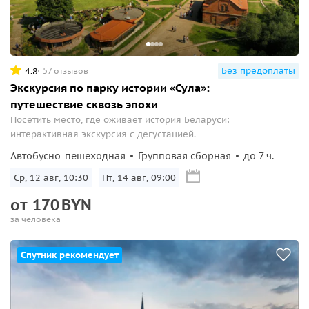
Без предоплаты
4.8
57 отзывов
Экскурсия по парку истории «Сула»:
путешествие сквозь эпохи
Посетить место, где оживает история Беларуси:
интерактивная экскурсия с дегустацией.
Автобусно-пешеходная
Групповая сборная
до 7 ч.
Ср, 12 авг, 10:30
Пт, 14 авг, 09:00
от
170
BYN
за человека
Спутник рекомендует