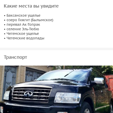
Какие места вы увидите
• Баксанское ущелье
• озеро Гижгит (Былымское)
• перевал Ак-Топрак
• селение Эль-Тюбю
• Чегемское ущелье
• Чегемские водопады
Транспорт