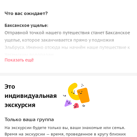
Что вас ожидает?
Баксанское ущелье:
Отправной точкой нашего путешествия станет Баксанское
ущелье, которое заканчивается прямо у подножия
Эльбруса. Именно отсюда мы начнём наше путешествие к
Чегемским водопадам.
Показать ещё
озеро Гижгит (Былымское):
Проехав некоторое количество километров по ущелью,
мы свернём в сторону другого знакового места — озера
Это
Гижгит. Оно является единственным водоёмом,
индивидуальная
расположенным рядом с селением Былым. Когда-то это
красивейшее озеро с сине-зелёными переливами
экскурсия
использовали в качестве отстойника Тырныаузского
вольфрамо-молибденового завода. К счастью, это уже в
Только ваша группа
прошлом — завода давно нет, а местные рыбаки с
На экскурсии будете только вы, ваши знакомые или семья.
удовольствием ловят здесь рыбу.
Время на экскурсии — время, проведенное в кругу близких