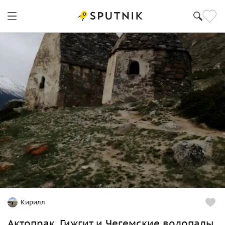
Кирилл
Актопрак, Гижгит и Чегемские водопады