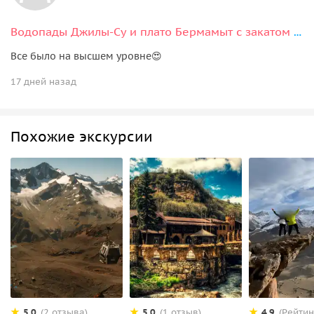
Водопады Джилы-Су и плато Бермамыт с закатом за один день из Кисловодска
Все было на высшем уровне😍
17 дней назад
Похожие экскурсии
5.0
5.0
4.9
(2 отзыва)
(1 отзыв)
(Рейтин