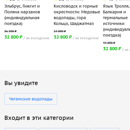
Эльбрус, Гижгит и
Кисловодск и горные
Язык Тролля,
Поляна нарзанов
окрестности: Медовые
Балкария и
(индивидуальная
водопады, гора
термальные
поездка)
Кольцо, Шаджатмаз
источники
(индивидуал
поездка)
32 800 ₽
32 800 ₽
за экскурсию
за экскурсию
32 800 ₽
за
Вы увидите
Чегемские водопады
Входит в эти категории