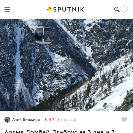
4.7
Алий Биджиев
(3 отзыва)
Архыз, Домбай, Эльбрус за 3 дня и 2