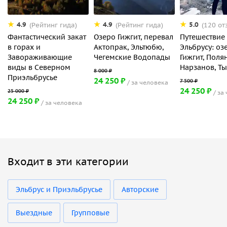
4.9
4.9
5.0
(Рейтинг гида)
(Рейтинг гида)
(120 от
Фантастический закат
Озеро Гижгит, перевал
Путешествие
в горах и
Актопрак, Эльтюбю,
Эльбрусу: оз
Завораживающие
Чегемские Водопады
Гижгит, Поля
виды в Северном
Нарзанов, Т
Приэльбрусье
24 250 ₽
за человека
24 250 ₽
за
24 250 ₽
за человека
Входит в эти категории
Эльбрус и Приэльбрусье
Авторские
Выездные
Групповые