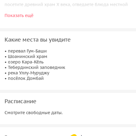
посетите древний храм Х века, отведаете блюда местной
кухни.
Показать ещё
Живописнейшие виды Домбая завораживают своей
красотой и заснеженными вершинами. Вы получите массу
положительных эмоций и красивых фотографий в свой
Какие места вы увидите
архив 😉
• перевал Гум-Баши
• Шоанинский храм
• озеро Кара-Кёль
• Тебердинский заповедник
• река Уллу-Муруджу
• посёлок Домбай
Расписание
Смотрите свободные даты.