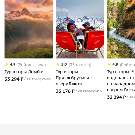
4.9
5.0
4.9
(Рейтинг гида)
(33 отзыва)
(Рейтин
Тур в горы Домбая
Тур в горы
Тур в горы: 
Приэльбрусья и к
водопады с 
33 294 ₽
за экскурсию
озеру Гижгит
на парадром
озером Гижг
33 176 ₽
за экскурсию
33 294 ₽
за