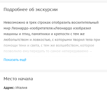
Подробнее об экскурсии
Невозможно в трех строках отобразить восхитительный
мир Леонардо-изобретателя:«Леонардо изобразил
машины и птиц, памятники и крепости с тем же
любопытством и ловкостью, с которыми творил тела при
помощи тени и света, с тем же волшебством, которое
позволило ему передать то самое непередаваемо —
несказанное, что есть в человеческом теле: взгляд и
Показать ещё
улыбку» .
Замок Сфорцеско был построен в 1450 году по велению
герцога Франциска Сфорца. С мая по октябрь 1498 г., по
Место начала
приказу правителя города, великий гений Леонардо да
Адрес:
Италия
Винчи и его помощники исполнили роспись в зале Делле
Ассе (Sala delle Asse или Sala delle Torre), расположенном
на первом этаже в угловой северо-восточной башне.