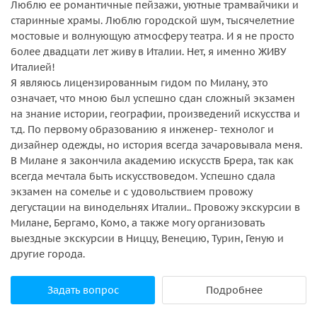
Люблю ее романтичные пейзажи, уютные трамвайчики и
старинные храмы. Люблю городской шум, тысячелетние
мостовые и волнующую атмосферу театра. И я не просто
более двадцати лет живу в Италии. Нет, я именно ЖИВУ
Италией!
Я являюсь лицензированным гидом по Милану, это
означает, что мною был успешно сдан сложный экзамен
на знание истории, географии, произведений искусства и
т.д. По первому образованию я инженер- технолог и
дизайнер одежды, но история всегда зачаровывала меня.
В Милане я закончила академию искусств Брера, так как
всегда мечтала быть искусствоведом. Успешно сдала
экзамен на сомелье и с удовольствием провожу
дегустации на винодельнях Италии.. Провожу экскурсии в
Милане, Бергамо, Комо, а также могу организовать
выездные экскурсии в Ниццу, Венецию, Турин, Геную и
другие города.
Задать вопрос
Подробнее