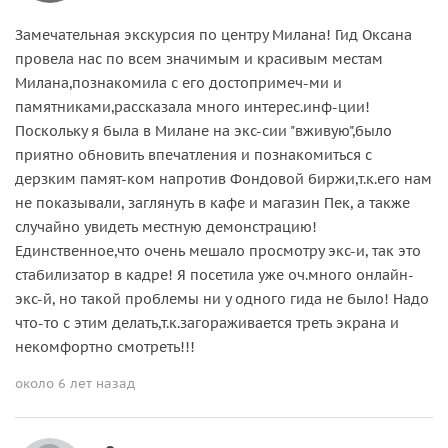
Замечательная экскурсия по центру Милана! Гид Оксана
провела нас по всем значимым и красивым местам
Милана,познакомила с его достопримеч-ми и
памятниками,рассказала много интерес.инф-ции!
Поскольку я была в Милане на экс-сии "вживую",было
приятно обновить впечатления и познакомиться с
дерзким памят-ком напротив Фондовой биржи,т.к.его нам
не показывали, заглянуть в кафе и магазин Пек, а также
случайно увидеть местную демонстрацию!
Единственное,что очень мешало просмотру экс-и, так это
стабилизатор в кадре! Я посетила уже оч.много онлайн-
экс-й, но такой проблемы ни у одного гида не было! Надо
что-то с этим делать,т.к.загораживается треть экрана и
некомфортно смотреть!!!
около 6 лет назад