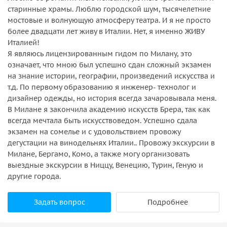
старинные храмы. Люблю городской шум, тысячелетние
мостовые и волнующую атмосферу театра. И я не просто
более двадцати лет живу в Италии. Нет, я именно ЖИВУ
Италией!
Я являюсь лицензированным гидом по Милану, это
означает, что мною был успешно сдан сложный экзамен
на знание истории, географии, произведений искусства и
т.д. По первому образованию я инженер- технолог и
дизайнер одежды, но история всегда зачаровывала меня.
В Милане я закончила академию искусств Брера, так как
всегда мечтала быть искусствоведом. Успешно сдала
экзамен на сомелье и с удовольствием провожу
дегустации на винодельнях Италии.. Провожу экскурсии в
Милане, Бергамо, Комо, а также могу организовать
выездные экскурсии в Ниццу, Венецию, Турин, Геную и
другие города.
Задать вопрос
Подробнее