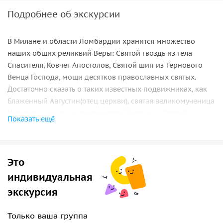
Подробнее об экскурсии
В Милане и области Ломбардии хранится множество
наших общих реликвий Веры: Святой гвоздь из тела
Спасителя, Ковчег Апостолов, Святой шип из Тернового
Венца Господа, мощи десятков православных святых.
Достаточно сказать о таких известных подвижниках, как
Блаженный Августин(отец церкви), святая великомученица
Наталия и, конечно, покровитель Милана — Святой
Показать ещё
Амвросий Медиоланский, мощи которого хранятся в
одноименной базилике в центре города.
Думаю, что эта экскурсия заинтересует как
Это
путешествующего православного паломника, так и
изучающего христианскую историю человека.
индивидуальная
экскурсия
Только ваша группа