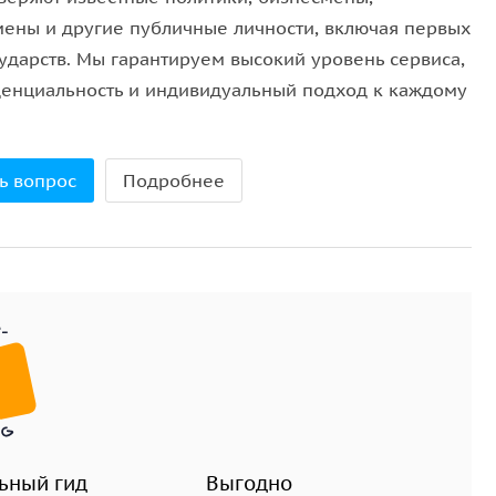
мены и другие публичные личности, включая первых
сударств. Мы гарантируем высокий уровень сервиса,
енциальность и индивидуальный подход к каждому
 лишних волнений.
 — это возможность увидеть город таким, каким
нергетику и открыть для себя новые грани одного из
ь вопрос
Подробнее
ьный гид
Выгодно