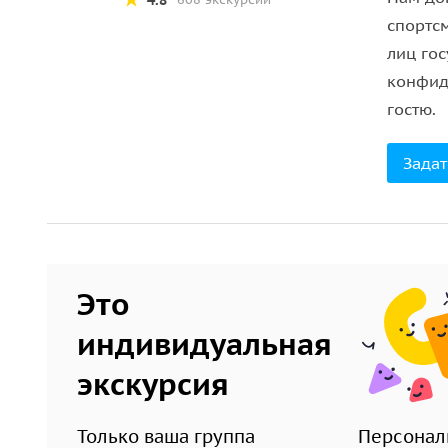
кафе по рекомендациям гида.
спортс
лиц го
Мы заботимся о вашем комфорте и гибкости.
конфид
Это позволяет вам планировать путешествие без
гостю.
Индивидуальная пешеходная экскурсия в Майами
его знают местные жители, прочувствовать его э
Задат
самых ярких городов США.
Это
индивидуальная
экскурсия
Только ваша группа
Персонал