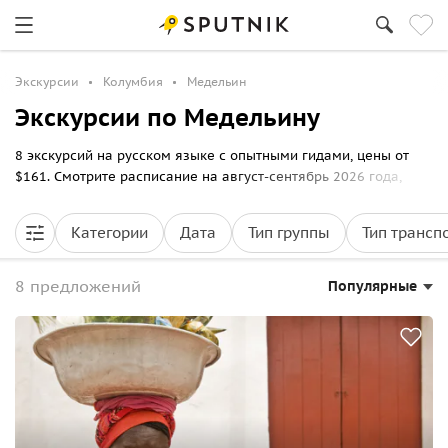
Экскурсии
Колумбия
Медельин
Экскурсии по Медельину
8 экскурсий на русском языке с опытными гидами, цены от
$161. Смотрите расписание на август-сентябрь 2026 года,
выбирайте маршрут прогулки по Медельину и бронируйте
билеты онлайн на Спутник8.
Категории
Дата
Тип группы
Тип трансп
8 предложений
Популярные