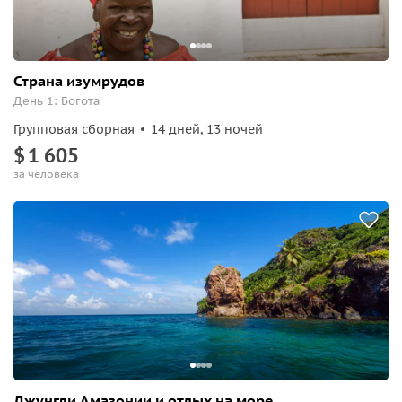
Страна изумрудов
День 1: Богота
Групповая сборная
14 дней, 13 ночей
$
1
605
за человека
Джунгли Амазонии и отдых на море