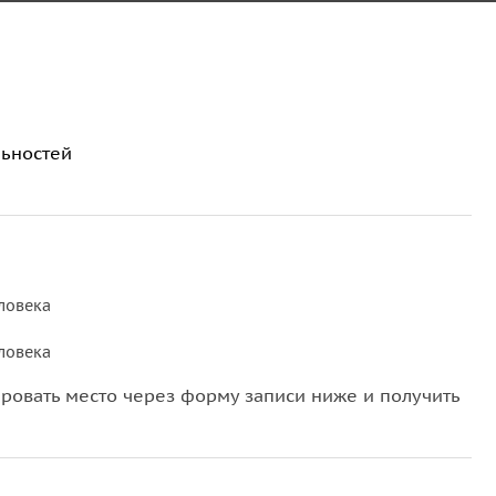
ьностей
еловека
еловека
овать место через форму записи ниже и получить