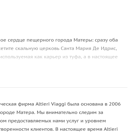
ное сердце пещерного города Матеры: сразу оба
сетите скальную церковь Санта Мария Де Идрис,
используемая как карьер из туфа, а в настоящее
рального собора и других значимых церквей, а
родов мира, например: почему в 50-х годах
 из зоны Сасси. В завершении вас ожидает вкусная
.
ческая фирма Altieri Viaggi была основана в 2006
 городе Матера. Мы внимательно следим за
вом предоставляемых нами услуг и уровнем
воренности клиентов. В настоящее время Altieri