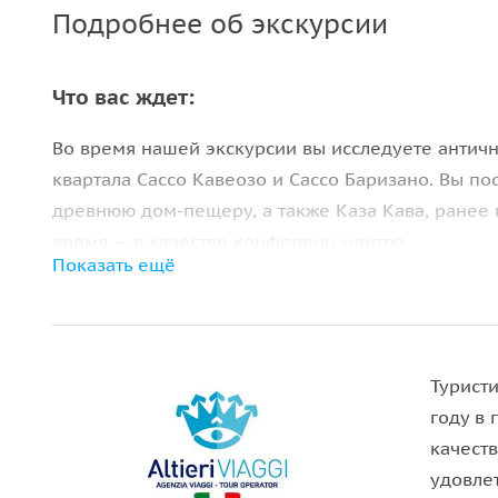
Подробнее об экскурсии
Что вас ждет:
Во время нашей экскурсии вы исследуете антич
квартала Сассо Кавеозо и Сассо Баризано. Вы по
древнюю дом-пещеру, а также Каза Кава, ранее 
время — в качестве конференц-центра.
Показать ещё
Побываете на главных площадях города, у кафед
также узнаете историю одного из древнейших го
прошлого столетия был издан закон о выселении
дегустация традиционных продуктов Базиликаты
Туристи
году в
качест
удовлет