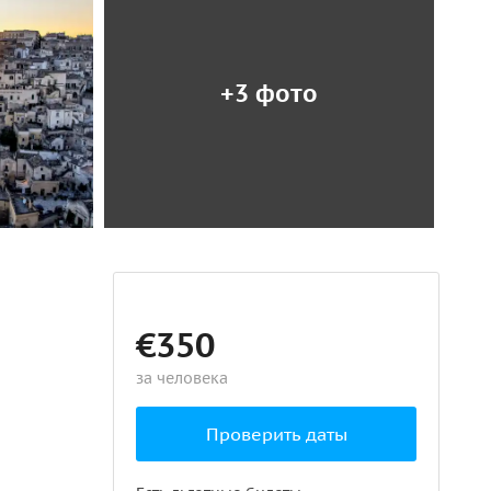
+3 фото
€350
за человека
Проверить даты