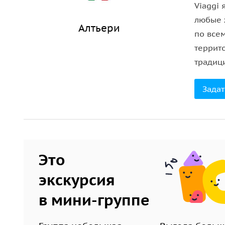
Viaggi
любые 
Алтьери
по все
террит
традиц
Задат
Это
экскурсия
в мини-группе