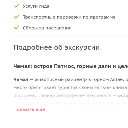
Услуги гида
Транспортные перевозки по программе
Сборы за посещение
Подробнее об экскурсии
Чемал: остров Патмос, горные дали и це
Чемал
— живописный райцентр в Горном Алтае, р
место притягивает туристов своим мягким клим
историей. Главная достопримечательность —
ост
по подвесному мосту над бурной рекой. Окрестн
Показать ещё
уникальными природными объектами. Это идеальн
вдохновения в сердцах алтайских гор.