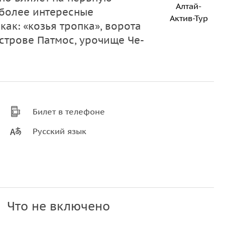
Алтай-
иболее интересные
Актив-Тур
ак: «козья тропка», ворота
строве Патмос, урочище Че-
Билет в телефоне
Русский язык
Что не включено