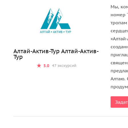
Мы, ком
номер 
тропам
сердце
«Алтай-
создан
Алтай-Актив-Тур Алтай-Актив-
пригла
Тур
священ
5.0
47 экскурсий
предла
Алтаю. 
продум
Задат