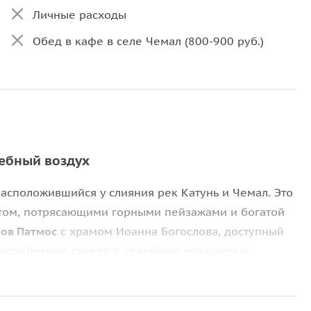
Личные расходы
Обед в кафе в селе Чемал (800-900 руб.)
лебный воздух
асположившийся у слияния рек Катунь и Чемал. Это
атом, потрясающими горными пейзажами и богатой
ров Патмос
с храмом Иоанна Богослова, доступный
ости Чемала славятся целебным воздухом и
ое место для тех, кто ищет спокойствия и