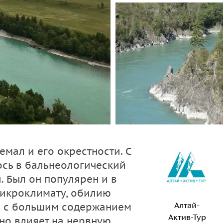
емал и его окрестности. С
ось в бальнеологический
. Был он популярен и в
микроклимату, обилию
Алтай-
ха с большим содержанием
Актив-Тур
рно влияет на нервную