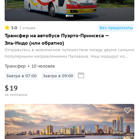
5.0
Без предоплаты
2 отзыва
Трансфер на автобусе Пуэрто-Принсеса —
Эль-Нидо (или обратно)
Отправьтесь в живописное путешествие между двумя самыми
популярными направлениями Палавана. Наш маршрут из
Эль-Нидо в Пуэрто-Принсеса предлагает удобный и
Трансфер
10 человек
комфортный способ путешествия, позволяя вам по пути
любоваться потрясающими пейзажами...
Завтра в 07:00
Завтра в 09:00
$
19
за человека