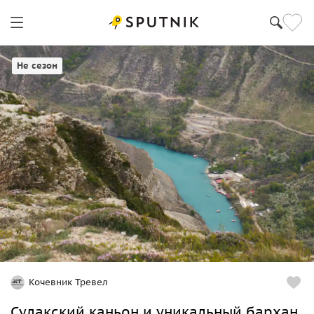
Не сезон
Кочевник Тревел
Сулакский каньон и уникальный бархан