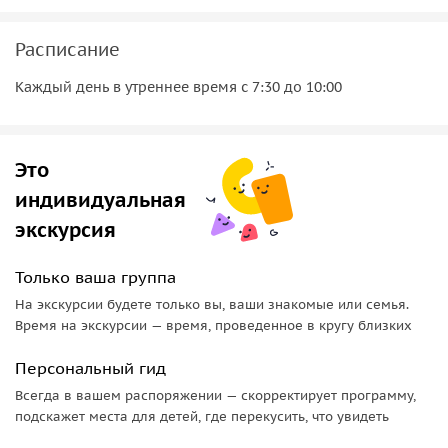
гор. Здесь вы услышите множество легенд и сделаете
памятные фото. Именно здесь проводились съемки
Расписание
некоторых эпизодов знаменитого фильма «Белое солнце
пустыни».
Каждый день в утреннее время с 7:30 до 10:00
По пути следования также будет много прекрасных
пейзажей, где получаются прекрасные фото и видео.
Это
индивидуальная
экскурсия
Только ваша группа
На экскурсии будете только вы, ваши знакомые или семья.
Время на экскурсии — время, проведенное в кругу близких
Персональный гид
Всегда в вашем распоряжении — скорректирует программу,
подскажет места для детей, где перекусить, что увидеть