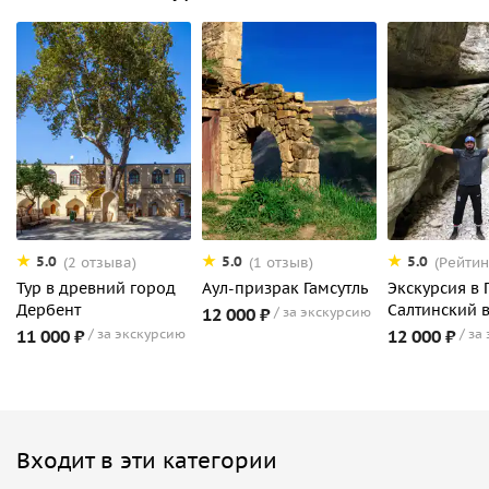
5.0
5.0
5.0
(2 отзыва)
(1 отзыв)
(Рейтин
Тур в древний город
Аул-призрак Гамсутль
Экскурсия в 
Дербент
Салтинский 
12 000 ₽
за экскурсию
11 000 ₽
за экскурсию
12 000 ₽
за
Входит в эти категории