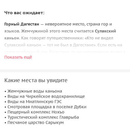
Что вас ожидает:
Горный Дагестан
— невероятное место, страна гор и
языков. Жемчужиной этого места считается
Сулакский
каньон
. Как говорят путешественники: «Кто не видел
Сулакский каньон — тот не был в Дагестане». Если есть на
свете особенный дух Дагестана, то он непременно живет в
Показать ещё
этом красивом месте и наслаждается прекрасной рекой и
величием гор. Все чаще его сравнивают со знаменитым
Гранд-каньоном в Колорадо. Стоит отметить, что по
Какие места вы увидите
протяженности Сулакский каньон короче, а по глубине
превосходит Гранд каньон. Прогулка на катерах по
• Жемчужные воды каньона
жемчужной воде не сравнится ни с чем другим, что мы
• Виды на Чиркейское водохранилище
обязательно попробуем.
• Виды на Миатлинскую ГЭС
• Смотровая площадка в поселке Дубки
Еще одной точкой маршрута станет
бархан Сарыкум
—
• Пещерный комплекс Нохъо
• Туристический комплекс Главрыба
природный памятник Дагестана. Это небольшой кусок
• Песчаное царство Сарыкум
пустыни, который находится в самом сердце Дагестанских