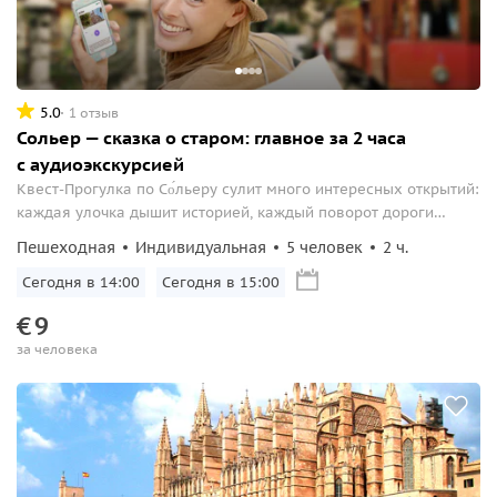
5.0
1 отзыв
Сольер — сказка о старом: главное за 2 часа
с аудиоэкскурсией
Квест-Прогулка по Со́льеру сулит много интересных открытий:
каждая улочка дышит историей, каждый поворот дороги
восхищает новым пейзажем. На прогулке вы узнаете, почему
Пешеходная
Индивидуальная
5 человек
2 ч.
город назвали «золотой долиной» — именно так переводится
арабское слово «Sulliar», от которого и произошло название
Сегодня в 14:00
Сегодня в 15:00
города...
€
9
за человека