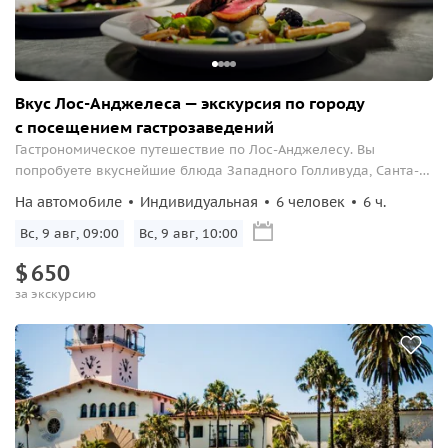
Вкус Лос-Анджелеса — экскурсия по городу
с посещением гастрозаведений
Гастрономическое путешествие по Лос-Анджелесу. Вы
попробуете вкуснейшие блюда Западного Голливуда, Санта-
Моники, Корея-тауна и других интересных мест, а шеф-
На автомобиле
Индивидуальная
6 человек
6 ч.
повара охотно поделятся своими рецептами.
Вс, 9 авг, 09:00
Вс, 9 авг, 10:00
$
650
за экскурсию