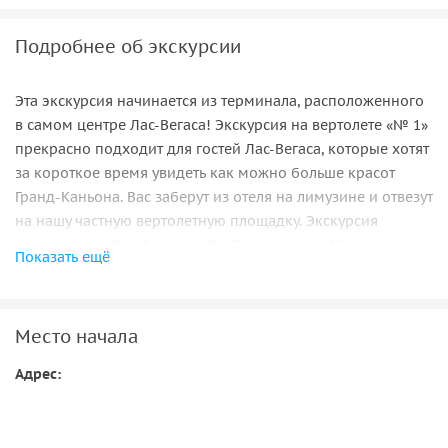
Подробнее об экскурсии
Эта экскурсия начинается из терминала, расположенного
в самом центре Лас-Вегаса! Экскурсия на вертолете «№ 1»
прекрасно подходит для гостей Лас-Вегаса, которые хотят
за короткое время увидеть как можно больше красот
Гранд-Каньона. Вас заберут из отеля на лимузине и отвезут
на нашу частную вертолетную площадку. Экскурсия
включает в себя обзор дамбы Гувера, озера Мид
Показать ещё
и захватывающего Гранд-Каньона. Во время вашего
путешествия через миллионы лет геологического развития
вы будете поражены величием природы, удивительной
Место начала
палитрой цветов и суровой красотой скал. Полёт над
Стрипом дополнит эмоций в ваш багаж путешествий.
Адрес: