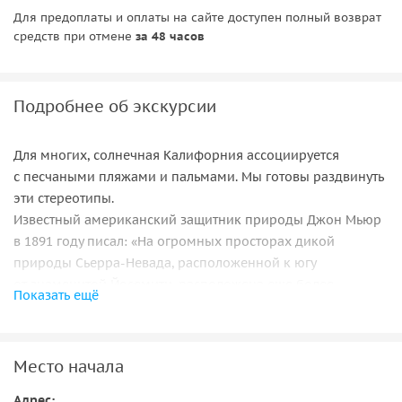
Для предоплаты и оплаты на сайте доступен полный возврат
средств при отмене
за 48 часов
Подробнее об экскурсии
Для многих, солнечная Калифорния ассоциируется
с песчаными пляжами и пальмами. Мы готовы раздвинуть
эти стереотипы.
Известный американский защитник природы Джон Мьюр
в 1891 году писал: «На огромных просторах дикой
природы Сьерра-Невада, расположенной к югу
от знаменитой Йосемити, расположена еще более
Показать ещё
величественная долина такого же плана». Эта территория
ныне известна под названием — Национальный парк
Секвойя.
Место начала
Гигантская секвойя является одной из главных
достопримечательностей штата Калифорния. Ежегодно
Адрес: