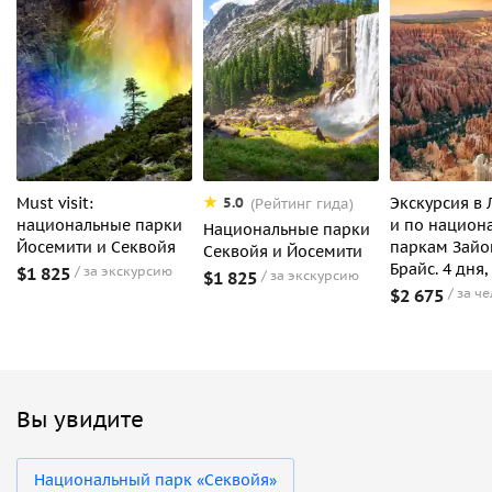
Must visit:
Экскурсия в 
5.0
(Рейтинг гида)
национальные парки
и по национ
Национальные парки
Йосемити и Секвойя
паркам Зайо
Секвойя и Йосемити
Брайс. 4 дня,
$1 825
за экскурсию
$1 825
за экскурсию
$2 675
за ч
Вы увидите
Национальный парк «Секвойя»