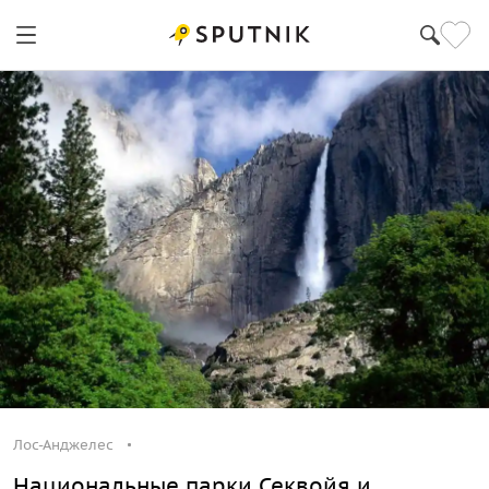
Лос-Анджелес
Лос-Анджелес
Национальные парки Секвойя и