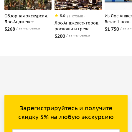
Обзорная экскурсия.
Из Лос Анжел
5.0
(1 отзыв)
Лос-Анджелес.
Вегас 1 ноч
Лос-Анджелес- город
$268
за человека
$1 750
за э
роскоши и греха
$200
за человека
Зарегистрируйтесь и получите
скидку 5% на любую экскурсию