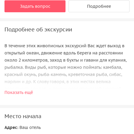
Задать вопрос
Подробнее
Подробнее об экскурсии
В течение этих живописных экскурсий Вас ждет выход в
открытый океан, движение вдоль берега на расстоянии
около 2 километров, заход в бухты и гавани для купания,
рыбалка. Виды рыб, которые можно поймать: камбала,
красный окунь, рыба-камень, креветочная рыба, сибас,
марлин и др. К слову говоря, в этих местах велика
вероятность увидеть и других представителей морской
Показать ещё
фауны — дельфинов, морских котиков и львов. На борту
предлагаются напитки и легкие закуски, а на суше —
посещение местных ресторанов, магазинов и прогулки по
Место начала
заповеднику.
Адрес:
Ваш отель
Возможные варианты маршрутов: