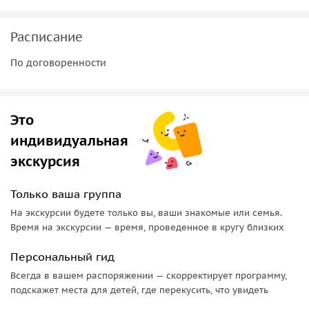
Malibu, Ventura, остров Anacapa, остров Santa Cruse,
остров Santa Barbara, остров Catalina, океанская рыбалка,
Расписание
наблюдение за китами
По договоренности
Это
индивидуальная
экскурсия
Только ваша группа
На экскурсии будете только вы, ваши знакомые или семья.
Время на экскурсии — время, проведенное в кругу близких
Персональный гид
Всегда в вашем распоряжении — скорректирует программу,
подскажет места для детей, где перекусить, что увидеть