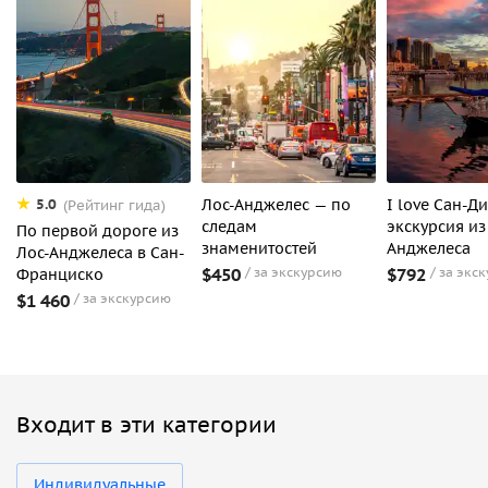
Лос-Анджелес — по
I love Сан-Ди
5.0
(Рейтинг гида)
следам
экскурсия из
По первой дороге из
знаменитостей
Анджелеса
Лос-Анджелеса в Сан-
$450
за экскурсию
$792
за экс
Франциско
$1 460
за экскурсию
Входит в эти категории
Индивидуальные