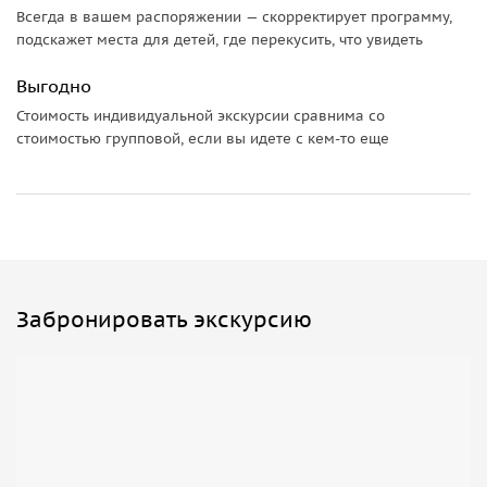
Всегда в вашем распоряжении — скорректирует программу,
проходит церемония вручения Оскаров. Вы сможете
подскажет места для детей, где перекусить, что увидеть
подняться по оскаровской лестнице, ощутив себя частью
Голливуда, и, конечно же, увидеть надпись «Hollywood».
Выгодно
Стоимость индивидуальной экскурсии сравнима со
Важная информация
стоимостью групповой, если вы идете с кем-то еще
В связи с отсутствием в машине кондиционера экскурсия
начинается рано утром и заканчивается до наступления
дневной жары.
Забронировать экскурсию