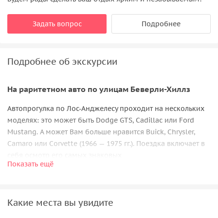
Задать вопрос
Подробнее
Подробнее об экскурсии
На раритетном авто по улицам Беверли-Хиллз
Автопрогулка по Лос-Анджелесу проходит на нескольких
моделях: это может быть Dodge GTS, Cadillac или Ford
Mustang. А может Вам больше нравится Buick, Chrysler,
Camaro или Corvette (1966 — 1975 гг.). Поездка включает в
себя осмотр его самых знаковых
Показать ещё
достопримечательностей. И начнем мы, конечно же, с
самого престижного города округа Лос-Анджелес —
Беверли-Хиллз
. Дорогие особняки знаменитых и богатых
Какие места вы увидите
людей, фешенебельные рестораны, популярный отель
«Беверли Уилшер», где коротали вечера Ричард Гир и