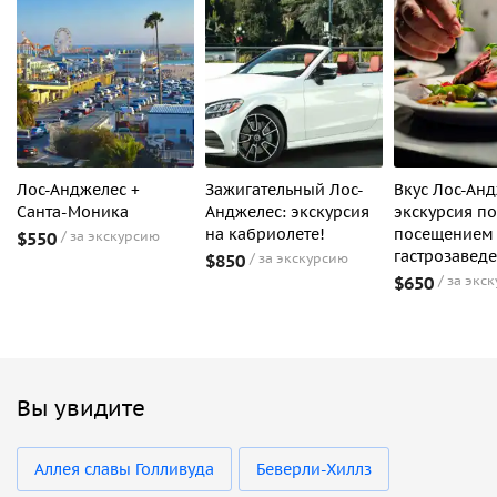
Лос-Анджелес +
Зажигательный Лос-
Вкус Лос-Ан
Санта-Моника
Анджелес: экскурсия
экскурсия по
на кабриолете!
посещением
$550
за экскурсию
гастрозавед
$850
за экскурсию
$650
за экс
Вы увидите
Аллея славы Голливуда
Беверли-Хиллз