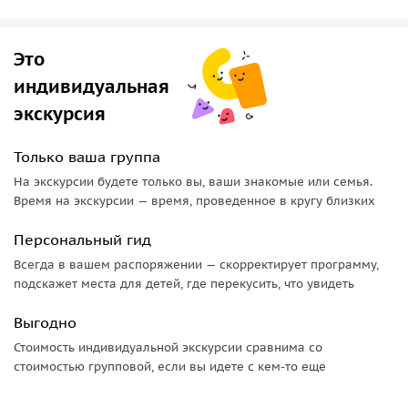
увидим бескрайний океан с
мыса Рока
— крайней
западной точки Европы.
Это
Легенды, кино и морская кухня
индивидуальная
Гид расскажет о легенде пляжа
Урса
, о съёмках фильмов о
экскурсия
Джеймсе Бонде на этом побережье, о флоре и фауне
атлантического побережья Португалии, а также о
Только ваша группа
любимых местными жителями блюдах из морепродуктов.
На экскурсии будете только вы, ваши знакомые или семья.
Время на экскурсии — время, проведенное в кругу близких
Персональный гид
Всегда в вашем распоряжении — скорректирует программу,
подскажет места для детей, где перекусить, что увидеть
Выгодно
Стоимость индивидуальной экскурсии сравнима со
стоимостью групповой, если вы идете с кем-то еще