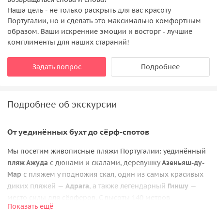
Наша цель - не только раскрыть для вас красоту
Португалии, но и сделать это максимально комфортным
образом. Ваши искренние эмоции и восторг - лучшие
комплименты для наших стараний!
Задать вопрос
Подробнее
Подробнее об экскурсии
От уединённых бухт до сёрф-спотов
Мы посетим живописные пляжи Португалии: уединённый
пляж Ажуда
с дюнами и скалами, деревушку
Азеньяш-ду-
Мар
с пляжем у подножия скал, один из самых красивых
диких пляжей —
Адрага
, а также легендарный
Гиншу
—
место силы для сёрферов. С высоты 140 метров
Показать ещё
полюбуемся пляжем Урса, куда попасть непросто, и