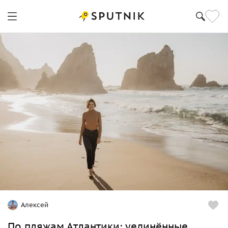
Алексей
По пляжам Атлантики: уединённые