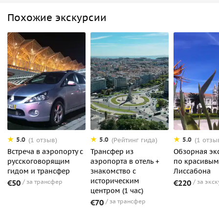
Похожие экскурсии
5.0
5.0
5.0
(1 отзыв)
(Рейтинг гида)
(1 отзы
Встреча в аэропорту с
Трансфер из
Обзорная эк
русскоговорящим
аэропорта в отель +
по красивым
гидом и трансфер
знакомство с
Лиссабона
историческим
€50
за трансфер
€220
за экс
центром (1 час)
€70
за трансфер