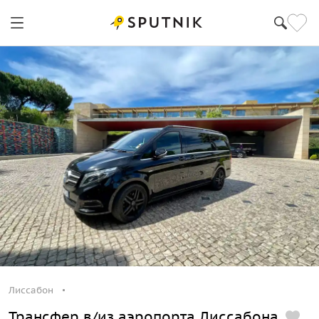
Лиссабон
Трансфер в/из аэропорта Лиссабона