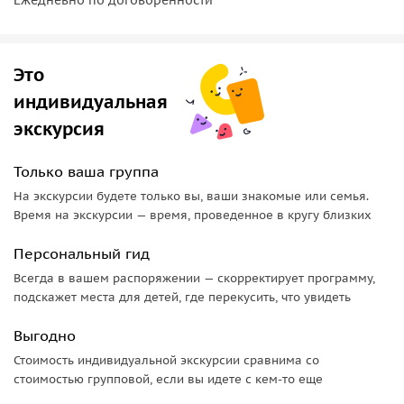
В одном из самых колоритных районов города Рибейра
мы прогуляемся вдоль набережной реки Дору,
полюбуемся красотой уютных домиков с разноцветными
Это
фасадами, ажурным мостом Дона Луиша I и
традиционными
лодочками рабелу
, снующими вдоль
индивидуальная
берега.
экскурсия
Перейдя по мосту через Дору, мы окажемся в другом
городе —
Вила Нова де Гайя
, где известные производители
Только ваша группа
портвейнов имеют склады-погреба. Здесь мы заглянем в
На экскурсии будете только вы, ваши знакомые или семья.
закрома одного из старейших винных домов,
проведём
Время на экскурсии — время, проведенное в кругу близких
дегустацию
и разгадаем тайну этого знаменитого
португальского напитка.
Персональный гид
Всегда в вашем распоряжении — скорректирует программу,
Обратите внимание!
подскажет места для детей, где перекусить, что увидеть
• Стоимость 150€ указана за экскурсию на вашем
Выгодно
автомобиле.
Стоимость индивидуальной экскурсии сравнима со
• Стоимость экскурсии
на нашем автомобиле
составит
стоимостью групповой, если вы идете с кем-то еще
600€
.