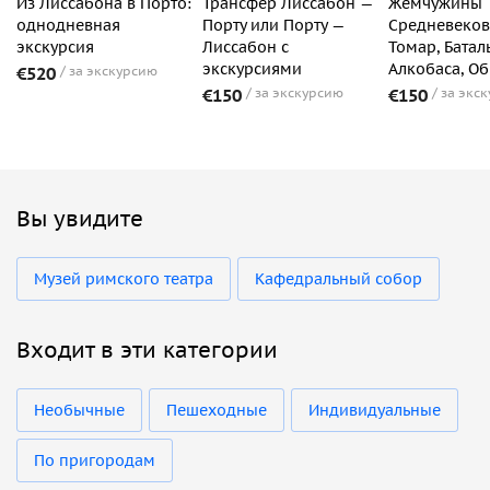
Из Лиссабона в Порто:
Трансфер Лиссабон —
Жемчужины
однодневная
Порту или Порту —
Средневеков
экскурсия
Лиссабон с
Томар, Баталь
экскурсиями
Алкобаса, О
€520
за экскурсию
€150
за экскурсию
€150
за экс
Вы увидите
Музей римского театра
Кафедральный собор
Входит в эти категории
Необычные
Пешеходные
Индивидуальные
По пригородам