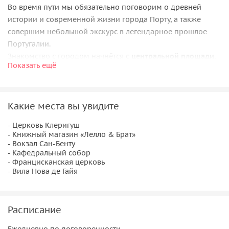
Во время пути мы обязательно поговорим о древней
истории и современной жизни города Порту, а также
совершим небольшой экскурс в легендарное прошлое
Португалии.
Знакомство с городом начнётся с
центральной площади
,
Показать ещё
окружённой очаровательными особняками и
административными зданиями XIX-XX вв. в стиле модерн.
Затем проследуем к церкви Клеригуш, и колокольне,
Какие места вы увидите
которая является символом города. Вы обязательно
посетите
книжный магазин «Лелло & Брат»
, именно его
- Церковь Клеригуш
ошеломляющие интерьеры вдохновили Джоан Роулинг на
- Книжный магазин «Лелло & Брат»
создание Гарри Поттера.
- Вокзал Сан-Бенту
- Кафедральный собор
Вы полюбуетесь великолепными
изразцами вокзала Сан-
- Францисканская церковь
Бенту
, осмотрите древний гранитный Кафедральный
- Вила Нова де Гайя
собор и восхититесь золотой отделкой Францисканской
церкви.
Расписание
Район Рибейра
Ежедневно по договоренности