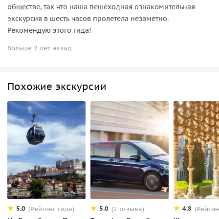
обществе, так что наша пешеходная ознакомительная
экскурсия в шесть часов пролетела незаметно.
Рекомендую этого гида!
больше 2 лет назад
Похожие экскурсии
5.0
5.0
4.8
(Рейтинг гида)
(2 отзыва)
(Рейтин