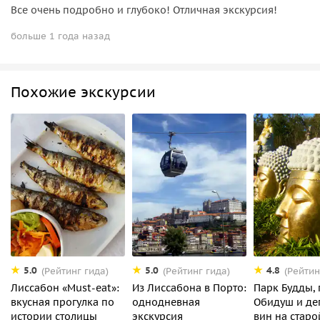
Все очень подробно и глубоко! Отличная экскурсия!
больше 1 года назад
Похожие экскурсии
5.0
5.0
4.8
(Рейтинг гида)
(Рейтинг гида)
(Рейтин
Лиссабон «Must-eat»:
Из Лиссабона в Порто:
Парк Будды,
вкусная прогулка по
однодневная
Обидуш и де
истории столицы
экскурсия
вин на старо