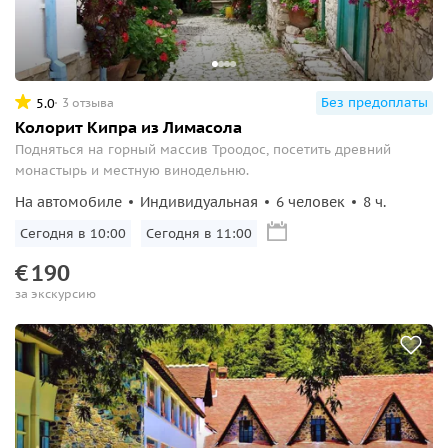
Без предоплаты
5.0
3 отзыва
Колорит Кипра из Лимасола
Подняться на горный массив Троодос, посетить древний
монастырь и местную винодельню.
На автомобиле
Индивидуальная
6 человек
8 ч.
Сегодня в 10:00
Сегодня в 11:00
€
190
за экскурсию