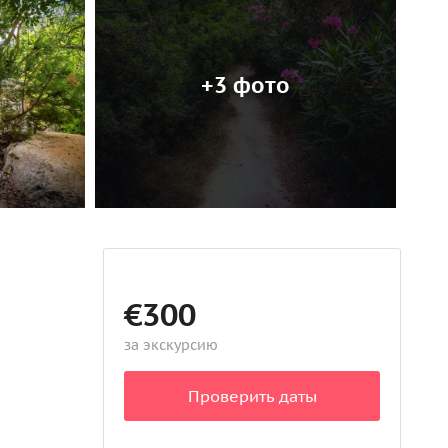
+3 фото
€300
за экскурсию
Проверить даты