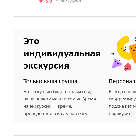
5.0
73 экскурсии
•
Морские пещеры Святого Георгия
из известняк
подвергались процессам стачивания и выветрива
•
Ущелье Авакас
в самом сердце национального
рекой более тысячи лет назад. Со временем рек
Это
ручей. Вы отправитесь на небольшую прогулку в
индивидуальная
•
Купальни Афродиты
у подножия самой высокой
экскурсия
древнегреческой мифологии, богиня любви и кр
со своим любовником Адонисом.
Только ваша группа
Персонал
Организационные детали:
На экскурсии будете только вы,
Всегда в ва
ваши знакомые или семья. Время
скорректиру
• Транспорт, на котором проводятся экскурсии: 
на экскурсии — время,
подскажет ме
Mercedes V-class (до 7 пассажиров); микроавтобус
проведенное в кругу близких
перекусить, 
• Оденьтесь поудобнее и не забудьте фотоаппара