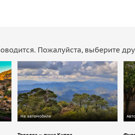
оводится. Пожалуйста, выберите дру
На автомобиле
Авт
Троодос — душа Кипра
Фирм