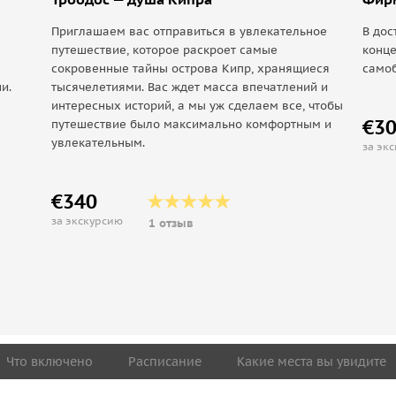
Приглашаем вас отправиться в увлекательное
В дос
путешествие, которое раскроет самые
конц
сокровенные тайны острова Кипр, хранящиеся
самоб
и.
тысячелетиями. Вас ждет масса впечатлений и
интересных историй, а мы уж сделаем все, чтобы
€3
путешествие было максимально комфортным и
увлекательным.
за эк
€340
за экскурсию
1 отзыв
Что включено
Расписание
Какие места вы увидите