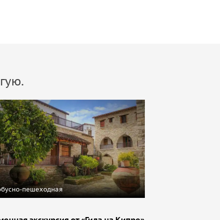
гую.
обусно-пешеходная
енная экскурсия от «Гида на Кипре»