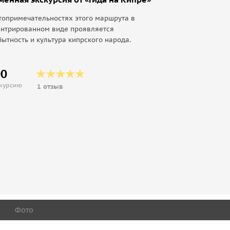
топримечательностях этого маршрута в
ентрированном виде проявляется
ытность и культура кипрского народа.
00
скурсию
1 отзыв
Фото