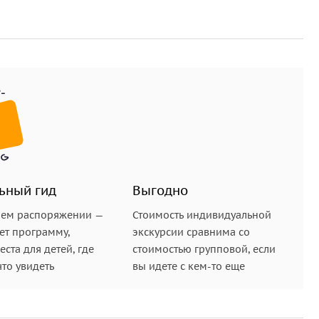
овых образований, которые тысячелетиями
ния.
 парка. Оно было сформировано протекающей здесь
а пересохла и сейчас здесь остался лишь небольшой
доль самого впечатляющего каньона на Кипре.
 вершины Акамаса. Здесь, согласно
асоты любила принимать ванны и тайно встречаться
ьный гид
Выгодно
шем распоряжении —
Стоимость индивидуальной
ет программу,
экскурсии сравнима со
стандартный легковой автомобиль (до 4 пассажиров);
ста для детей, где
стоимостью групповой, если
 Toyota Hiace (до 11 пассажиров).
что увидеть
вы идете с кем-то еще
т.