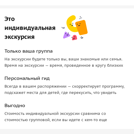
младенцев, рожденных после таинства и с Божией
помощью.
Это
Монастырь Триккукья
индивидуальная
По соседству, находится женский монастырь Триккукья —
экскурсия
одна из древнейших обителей острова. Главная реликвия
монастыря это чудотворный лик Богородицы,
Только ваша группа
украшенный золотом и перламутром. Паломники
На экскурсии будете только вы, ваши знакомые или семья.
приезжают сюда с мольбами о помощи в деторождении и
Время на экскурсии — время, проведенное в кругу близких
о защите от стихийных бедствий.
Персональный гид
Церковь Архангела Михаила
Всегда в вашем распоряжении — скорректирует программу,
Затем мы остановимся в высокогорной деревушке
подскажет места для детей, где перекусить, что увидеть
Педулас. Здесь вы увидите церковь Архангела Михаила —
Выгодно
памятник культуры Кипра, который находится в списке
Стоимость индивидуальной экскурсии сравнима со
всемирного наследия ЮНЕСКО. Все стены древней церкви
стоимостью групповой, если вы идете с кем-то еще
покрыты удивительными фресками, где оживают сцены из
Ветхого и Нового Заветов, через которые молча,