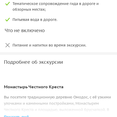
Тематическое сопровождение гида в дороге и
обзорных местах;
Питьевая вода в дороге.
Что не включено
Питание и напитки во время экскурсии.
Подробнее об экскурсии
Монастырь Честного Креста
Вы посетите традиционную деревню Омодос, с её узкими
улочками и каменными постройками, Монастырем
Честного Креста и площадью, выложенной брусчаткой. В
стенах монастырского храма хранятся Узы Христовы и
Показать ещё