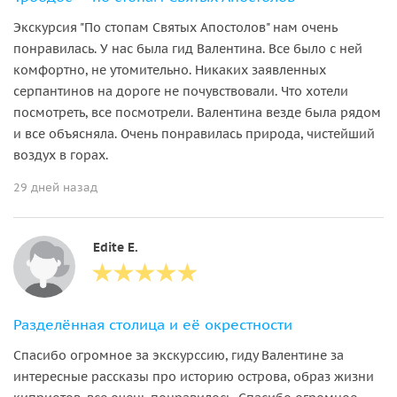
образованием. Наши гиды это искусствоведы,
журналисты, историки и фанаты своего дела, их
Экскурсия "По стопам Святых Апостолов" нам очень
объединяет любовь к острову Кипр, профессионализм и
понравилась. У нас была гид Валентина. Все было с ней
трепетное отношение к каждому клиенту. Все гиды
комфортно, не утомительно. Никаких заявленных
обладают большим стажем вождения и только хорошими
серпантинов на дороге не почувствовали. Что хотели
отзывами. Возьмите с собой: удобную обувь, головные
посмотреть, все посмотрели. Валентина везде была рядом
уборы и одежду надлежащую для посещения святых мест.
и все объясняла. Очень понравилась природа, чистейший
воздух в горах.
Протяженность: до 350 км; Серпантин: до 80 км; Высота
подъёма: до 1600 м; Число остановок: 10; Пеший участок:
29 дней назад
до 1500 м.
Edite E.
Разделённая столица и её окрестности
Спасибо огромное за экскурссию, гиду Валентинe за
интересные рассказы про историю острова, образ жизни