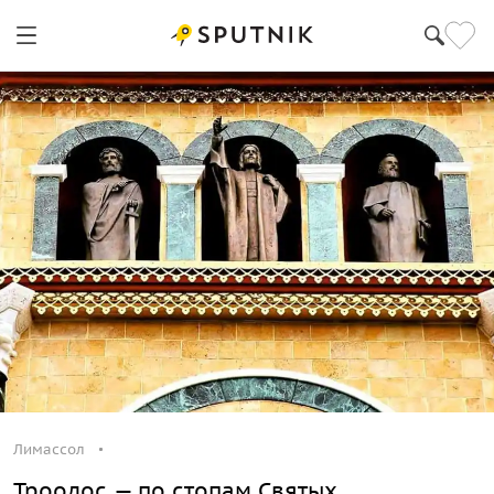
Лимассол
Троодос — по стопам Святых