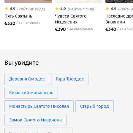
4.9
4.9
4.9
(Рейтинг гида)
(Рейтинг гида)
(Рейтин
Пять Святынь
Чудеса Святого
Наследие др
Исцеления
Византии
€320
за человека
€290
за экскурсию
€340
за экс
Вы увидите
Деревня Омодос
Гора Троодос
Киккский монастырь
Монастырь Святого Николая
Старый город
Замок Святого Илариона