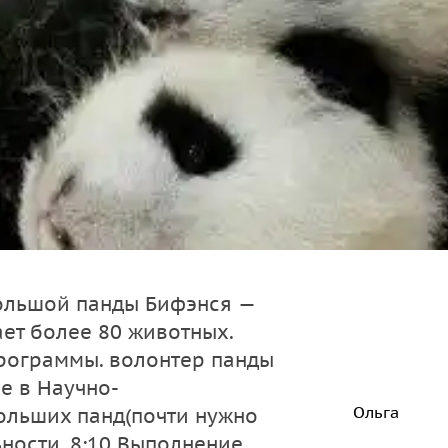
ольшой панды Бифэнся —
ет более 80 животных.
рограммы. волонтер панды
ие в Научно-
Ольга
ольших панд(почти нужно
ности. 8:10 Выполнение