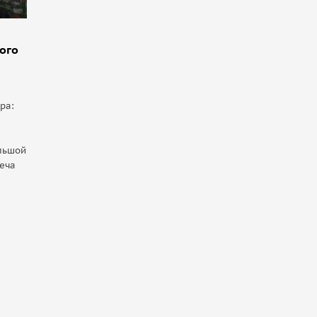
ого
ра:
льшой
еча