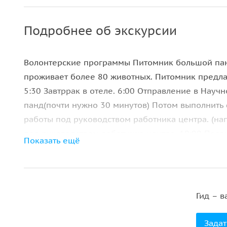
Подробнее об экскурсии
Волонтерские программы Питомник большой пан
проживает более 80 животных. Питомник предл
5:30 Завтррак в отеле. 6:00 Отправление в Нау
панд(почти нужно 30 минутов) Потом выполнить
работы под руководством работника центра. (на
под руководством работника центра. 10:00 Посе
Показать ещё
11:00 Научить панду гимнастическое упражнение,
панды.(например: яблоко бамбук и другие) 12:00
1:30 Вход в база ещё раз, мыть бамбук и записив
в волонтерской.программе. 3:00 Возвращение в 
Гид – в
Задат