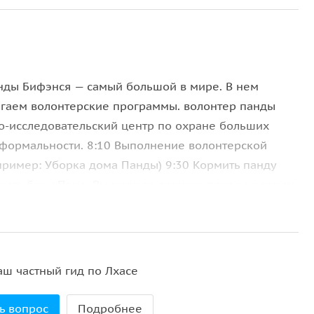
ды Бифэнся — самый большой в мире. В нем
агаем волонтерские программы. волонтер панды
чно-исследовательский центр по охране больших
 формальности. 8:10 Выполнение волонтерской
пример: Уборка дома Панды) 9:30 Кормить панду
щать базы Панд. Вы можете держать панда на руках.
 и потом весить панду 11:30 Готовить обед для
 Отдыхать и Обед в ресторане китайской кухни.
ать, и потом.получение.сертификата, об участнии
Чэнду.
аш частный гид по Лхасе
ь вопрос
Подробнее