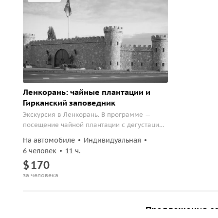
Ленкорань: чайные плантации и
Гирканский заповедник
Экскурсия в Ленкорань. В программе —
посещение чайной плантации с дегустацией
чая, чаепитие с местными сладостями и
На автомобиле
Индивидуальная
посещение Гирканского заповедника.
6 человек
11 ч.
$
170
за человека
Предложения со