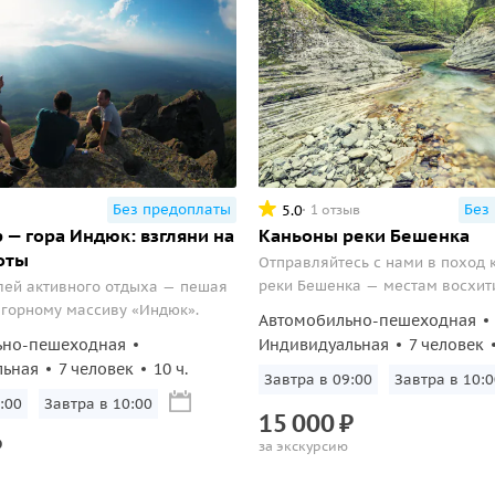
Без предоплаты
Без
5.0
1 отзыв
 — гора Индюк: взгляни на
Каньоны реки Бешенка
оты
Отправляйтесь с нами в поход 
реки Бешенка — местам восхит
лей активного отдыха — пешая
красоты, в которые Вы влюбите
 горному массиву «Индюк».
Автомобильно-пешеходная
взгляда!
ьно-пешеходная
Индивидуальная
7 человек
льная
7 человек
10 ч.
Вс, 9 авг, 09:00
Вс, 9 авг, 10:
9:00
Вс, 9 авг, 10:00
15
000
₽
₽
за экскурсию