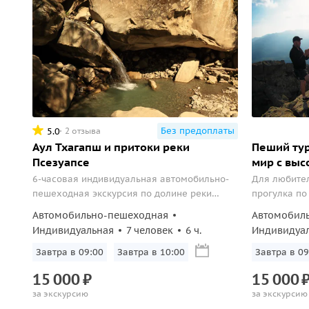
Без предоплаты
5.0
2 отзыва
Аул Тхагапш и притоки реки
Пеший тур
Псезуапсе
мир с выс
6-часовая индивидуальная автомобильно-
Для любите
пешеходная экскурсия по долине реки
прогулка по
Псезуапсе с посещением Тигровой пещеры
Автомобильно-пешеходная
Автомобил
и водопадов.
Индивидуальная
7 человек
6 ч.
Индивидуа
Вс, 9 авг, 09:00
Вс, 9 авг, 10:00
Вс, 9 авг, 0
15
000
₽
15
000
за экскурсию
за экскурсию