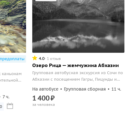
4.0
1 отзыв
 предоплаты
Озеро Рица — жемчужина Абхазии
Групповая автобусная экскурсия из Сочи по
к каньонам
Абхазии с посещением Гагры, Пицунды и
ительной
Рицинского национального парка.
сь с первого
На автобусе
Групповая сборная
11 ч.
1
400
₽
7 ч.
за человека
00