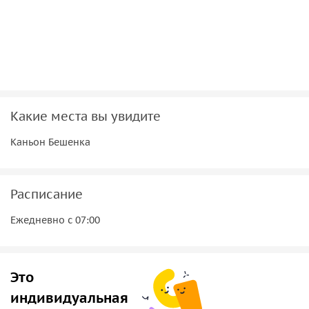
• Уровень сложности: средний. Подходит активным людям
без медицинских противопоказаний к умеренным
физическим нагрузкам. По этому маршруту детей водим
от 10 лет;
• С собой иметь: спортивную/удобную обувь с цепкой
подошвой (кеды), одежду для купания, перекус и воду.
Какие места вы увидите
Каньон Бешенка
Расписание
Ежедневно с 07:00
Это
индивидуальная