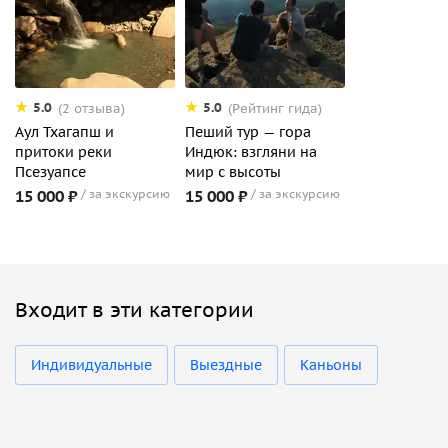
5.0
5.0
(2 отзыва)
(Рейтинг гида)
Аул Тхагапш и
Пеший тур — гора
притоки реки
Индюк: взгляни на
Псезуапсе
мир с высоты
15 000 ₽
за экскурсию
15 000 ₽
за экскурсию
Входит в эти категории
Индивидуальные
Выездные
Каньоны