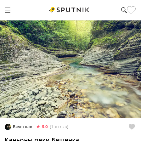
5.0
Вячеслав
(1 отзыв)
Каньоны реки Бешенка