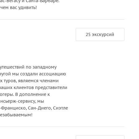
с-Вегасу и Санта-Барбаре.
чем вас удивить!
25 экскурсий
путешествий по западному
пругой мы создали ассоциацию
х туров, являемся членами
 наших клиентов представители
огеры. В дополнение к
нсьерж-сервису, мы
-Франциско, Сан-Диего, Сиэтле
 незабываемым!