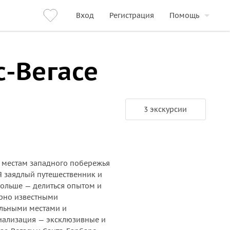
Вход
Регистрация
Помощь
с-Вегасе
3 экскурсии
м местам западного побережья
Я заядлый путешественник и
больше — делиться опытом и
ирно известными
альными местами и
иализация — эксклюзивные и