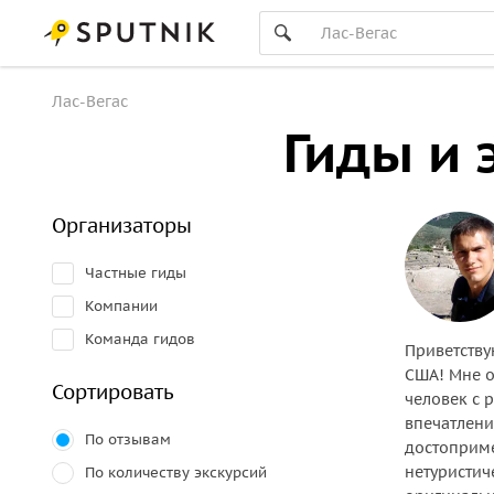
Лас-Вегас
Гиды и 
Организаторы
Частные гиды
Компании
Команда гидов
Приветству
США! Мне о
Сортировать
человек с 
впечатлени
По отзывам
достоприме
нетуристич
По количеству экскурсий