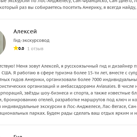
ые экскурсии по Лос-Анджелесу, Сан-Франциско, Сан-Диего, Ла
который раз вы собираетесь посетить Америку, я всегда найду, 
Алексей
Гид-экскурсовод
0.0
1 отзыв
тствую! Меня зовут Алексей, я русскоязычный гид и дизайнер 
США. Я работаю в сфере туризма более 15-ти лет, вместе с су
тных гидов Америки, организовали более 7000 индивидуальны
ристических организаций и амбассадорами Aviasales. В числе
рпораций, звёзды шоу-бизнеса и спорта, а также известные бл
, бронированию отелей, разработке маршрутов под ключ и ко
 индивидуальные экскурсии в Лос-Анджелесе, Лас-Вегасе, Сан
ациональных парках. Будем рады сделать ваш отдых ярким и