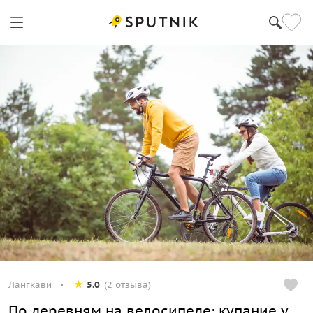
Лангкави
5.0
(2 отзыва)
По деревням на велосипеде: купание у