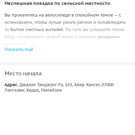
Неспешная поездка по сельской местности
Вы прокатитесь на велосипеде в спокойном темпе — с
остановками, чтобы лучше узнать регион и понаблюдать
за
бытом местных жителей
. По пути вы услышите пение
птиц, почувствуете свежий ветер и увидите
домашних
животных
.
Показать ещё
Природа и водопад
Маршрут проходит среди зелени и спокойных пейзажей.
Место начала
В финале вы посетите
освежающий весенний водопад
,
который любят местные жители, и сможете насладиться
Адрес:
Джалан Танджунг Ру, 163, Айер Хангат, 07000
Лангкави, Кедах, Малайзия
моментом у воды.
Завершением тура станет
местный десерт
с
кофе и чаем
.
Вы отдохнёте, любуясь рекой, и почувствуете атмосферу
настоящей сельской жизни.