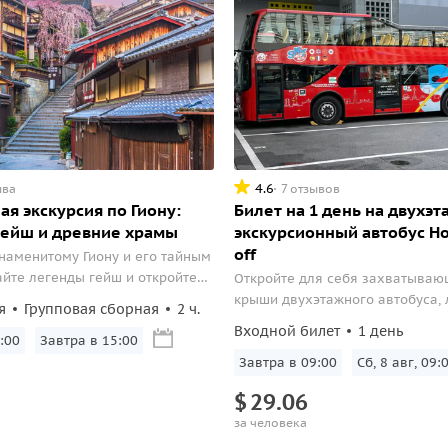
4.6
ыва
7 отзывов
я экскурсия по Гиону:
Билет на 1 день на двухэ
гейш и древние храмы
экскурсионный автобус Ho
off
знаменитому Гиону и его тайным
айте легенды гейш и откройте
Откройте для себя захватываю
чужины древнего Киото.
крыши двухэтажного автобуса,
я
Групповая сборная
2 ч.
красотами города в комфортно
Входной билет
1 день
:00
Завтра в 15:00
Завтра в 09:00
Сб, 8 авг, 09:
$
29.06
за человека