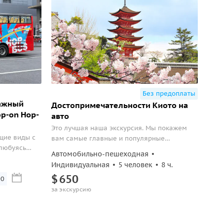
Без предоплаты
тажный
Достопримечательности Киото на
p-on Hop-
авто
Это лучшая наша экскурсия. Мы покажем
щие виды с
вам самые главные и популярные
 любуясь
достопримечательности Киото и, конечно,
Автомобильно-пешеходная
м режиме.
погрузим вас в историю и культуру этого
Индивидуальная
5 человек
8 ч.
необыкновенного города.
$
650
00
за экскурсию