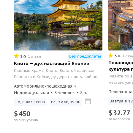
5.0
4 отз
Без предоплаты
5.0
1 отзыв
Пешеходна
Киото — дух настоящей Японии
культура 
Главные храмы Киото: Золотой павильон,
Гуляйте по 
Рёан-дзи и Киёмидзу-дера с прогулкой по
местам, узн
старинным улочкам
Автомобильно-пешеходная
скрытые жем
Пешеходна
Индивидуальная
8 человек
8 ч.
Завтра в 12
Сб, 8 авг, 09:00
Вс, 9 авг, 09:00
$
32.77
$
450
за человека
за экскурсию