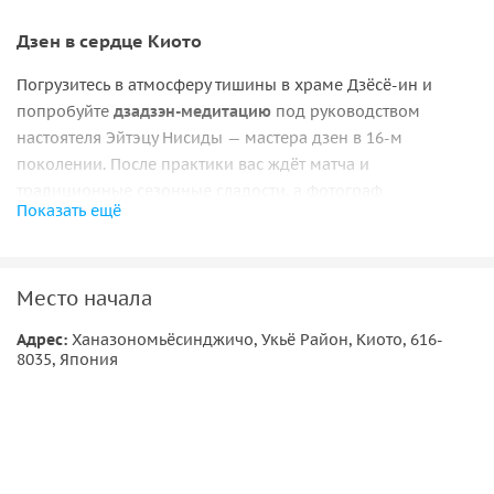
Дзен в сердце Киото
Погрузитесь в атмосферу тишины в храме Дзёсё‑ин и
попробуйте
дзадзэн‑медитацию
под руководством
настоятеля Эйтэцу Нисиды — мастера дзен в 16‑м
поколении. После практики вас ждёт матча и
традиционные сезонные сладости, а фотограф
Показать ещё
запечатлеет эти мгновения, чтобы они остались с вами
надолго.
История и спокойствие
Место начала
Храм Дзёсё‑ин, основанный в 1599 году, — часть
Адрес:
Ханазономьёсинджичо, Укьё Район, Киото, 616-
8035, Япония
крупнейшего дзен‑комплекса Мёсин‑дзи и
хранит более
420 лет истории
. Его сад, созданный художником XVI века
Эйтоку Кано, остаётся неизменным со времён своего
основания. Здесь каждая пора года раскрывает новую
красоту — от цветения сакуры до снега, тихо укрывающего
камни.