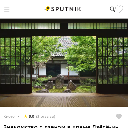
Киото
Киото
5.0
(3 отзыва)
Знакомство с дзеном в храме Дзёсё-ин