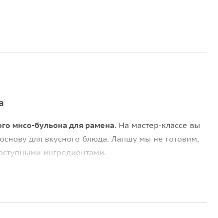
а
го мисо-бульона для рамена
. На мастер-классе вы
 основу для вкусного блюда. Лапшу мы не готовим,
доступными ингредиентами.
ную начинку для гёдза
, освоите технику
учались плотно прилегающими и красивой формы.