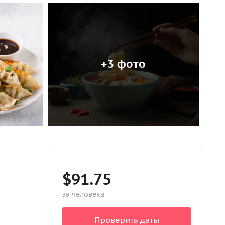
+3 фото
$91.75
за человека
Проверить даты