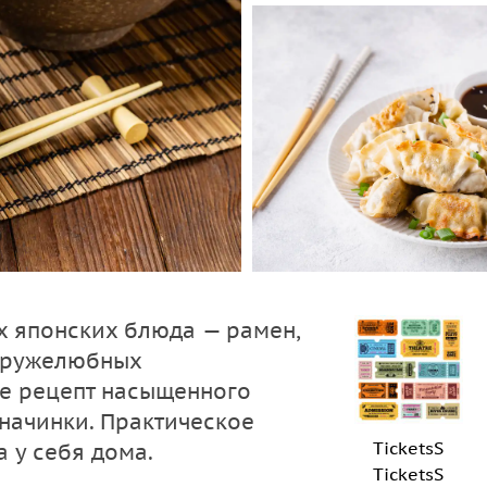
х японских блюда — рамен,
 дружелюбных
те рецепт насыщенного
 начинки. Практическое
TicketsS
а у себя дома.
TicketsS