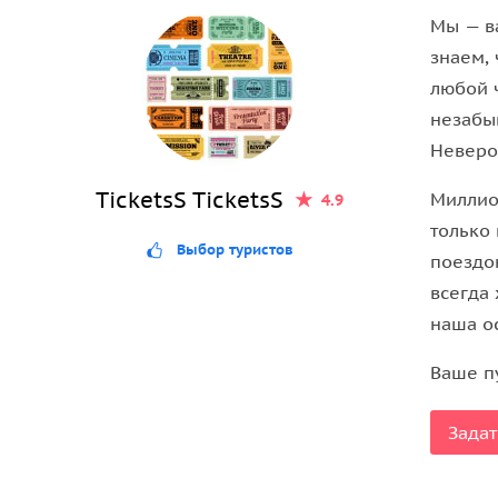
Мы — в
Онигири — классика быстрого перекуса
знаем, 
любой 
Приготовьте рисовые шарики
онигири с разноо
незабы
интересный вариант для обеда или перекуса, ко
Неверо
TicketsS TicketsS
Миллио
4.9
только
Выбор туристов
поездок
всегда 
наша о
Ваше п
Задат