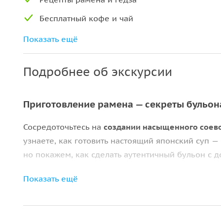
Бесплатный кофе и чай
Приготовленная вами еда
Показать ещё
Подробнее об экскурсии
Приготовление рамена — секреты бульон
Сосредоточьтесь на
создании насыщенного соево
узнаете, как готовить настоящий японский суп —
но покажем, как сделать аутентичный бульон с 
Идеальная начинка для гёдза
Показать ещё
Научитесь готовить
сбалансированную мясо-овощ
правильного заворачивания, чтобы лепешки пол