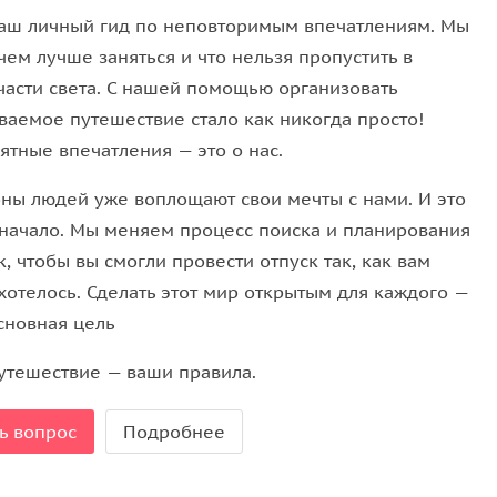
аш личный гид по неповторимым впечатлениям. Мы
чем лучше заняться и что нельзя пропустить в
части света. С нашей помощью организовать
бразными начинками
и вкусами — удобный и
ваемое путешествие стало как никогда просто!
торый легко повторить дома.
ятные впечатления — это о нас.
ны людей уже воплощают свои мечты с нами. И это
 начало. Мы меняем процесс поиска и планирования
, чтобы вы смогли провести отпуск так, как вам
хотелось. Сделать этот мир открытым для каждого —
сновная цель
утешествие — ваши правила.
ь вопрос
Подробнее