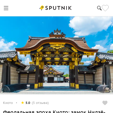
Киото
5.0
(3 отзыва)
Феодальная эпоха Киото: замок Нидзё-