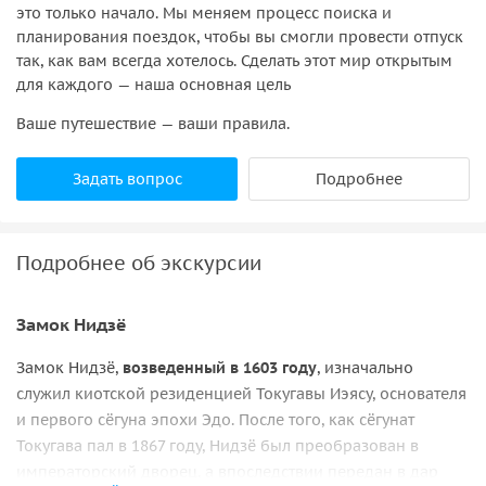
это только начало. Мы меняем процесс поиска и
планирования поездок, чтобы вы смогли провести отпуск
так, как вам всегда хотелось. Сделать этот мир открытым
для каждого — наша основная цель
Ваше путешествие — ваши правила.
Задать вопрос
Подробнее
Подробнее об экскурсии
Замок Нидзё
Замок Нидзё,
возведенный в 1603 году
, изначально
служил киотской резиденцией Токугавы Иэясу, основателя
и первого сёгуна эпохи Эдо. После того, как сёгунат
Токугава пал в 1867 году, Нидзё был преобразован в
императорский дворец, а впоследствии передан в дар