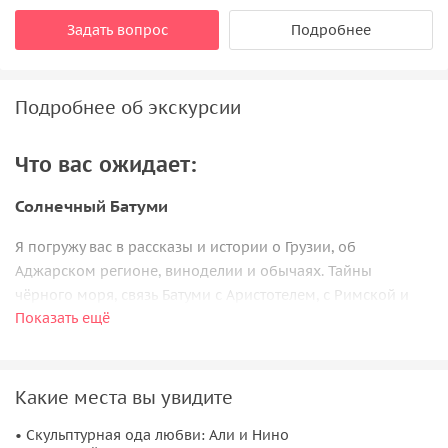
Задать вопрос
Подробнее
Подробнее об экскурсии
Что вас ожидает:
Солнечный Батуми
Я погружу вас в рассказы и истории о Грузии, об
Аджарском регионе, виноделии и обычаях. Тайны
чёрного моря, связь Батуми с Аристотелем, с Римской и
Показать ещё
Византийской империями, а также с братьями Нобель —
поверьте, вы узнаете много интересного!
Мы обязательно отведаем знаменитые аджарские
Какие места вы увидите
хачапури и прогуляемся по бульвару. На обратном пути
бонус на ваш выбор — эвкалиптовый парк с памятниками
• Скульптурная ода любви: Али и Нино