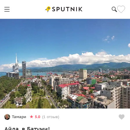
5.0
Тамари
(1 отзыв)
Айда, в Батуми!