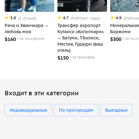
5.0
4.7
4.9
(1 отзыв)
(Рейтинг гида)
(Рейтин
Рача и Хванчкара —
Трансфер аэропорт
Минеральная
любовь моя
Кутаиси «Копитнари»
Боржоми
— Батуми, Тбилиси,
$160
за экскурсию
$300
за экс
Местия, Гудаури (ваш
отель)
$150
за трансфер
Входит в эти категории
Индивидуальные
По пригородам
Выездные