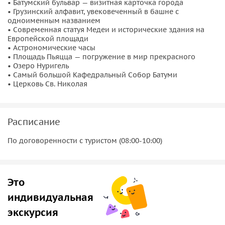
• Батумский бульвар — визитная карточка города
звездам мировой и грузинской сцены, или парк
• Грузинский алфавит, увековеченный в башне с
миниатюр главных достопримечательностей Грузии.
одноименным названием
• Современная статуя Медеи и исторические здания на
Важная информация:
Европейской площади
• Астрономические часы
Пожалуйста, надевайте комфортную одежду по погоде и
• Площадь Пьяцца — погружение в мир прекрасного
• Озеро Нуригель
удобную обувь. Экскурсия проводится на русском языке
• Самый большой Кафедральный Собор Батуми
индивидуально для вас или вашей компании. Возможно
• Церковь Св. Николая
посещение Ботанического сада или дельфинария.
Расписание
По договоренности с туристом (08:00-10:00)
Это
индивидуальная
экскурсия