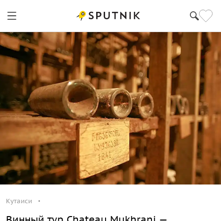
Кутаиси
Винный тур Chateau Mukhrani —