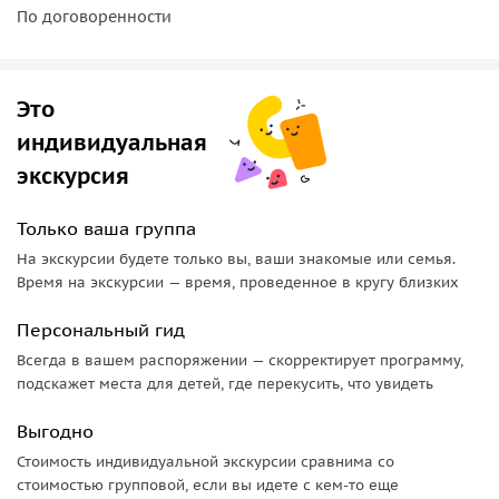
По договоренности
• Сухое Красное
• Саперави, Саперави Каберне, Шавкапитоvinomuhrani1
• Полусладкое Красное
• Хванчкара
Это
индивидуальная
Важная информация:
экскурсия
Пожалуйста, надевайте комфортную одежду по погоде и
удобную обувь.
Только ваша группа
На экскурсии будете только вы, ваши знакомые или семья.
Время на экскурсии — время, проведенное в кругу близких
Персональный гид
Всегда в вашем распоряжении — скорректирует программу,
подскажет места для детей, где перекусить, что увидеть
Выгодно
Стоимость индивидуальной экскурсии сравнима со
стоимостью групповой, если вы идете с кем-то еще