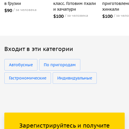
в Грузии
класс. Готовим пхали
приготовле
и хачапури
хинкали
$90
за человека
$100
за человека
$100
за чел
Входит в эти категории
Автобусные
По пригородам
Гастрономические
Индивидуальные
Зарегистрируйтесь и получите