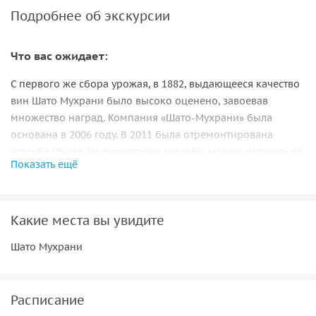
Подробнее об экскурсии
Что вас ожидает:
С первого же сбора урожая, в 1882, выдающееся качество
вин Шато Мухрани было высоко оценено, завоевав
множество наград. Компания «Шато-Мухрани» была
основана в 2006 году. В 2011 была отремонтирована
усадьба Иванэ. На территории усадьбы можно погулять по
Показать ещё
парку, в рамках экскурсии посетить виноградники,
конюшню, винзавод.
Эксклюзивные вина Шато Мухрани:
Какие места вы увидите
• Сухое Белое vinomuhrani
• Горули Мцване, Ркацители, Совиньон Блан, Шардоне
Шато Мухрани
• Полусухое Белое
• Совиньон Блан позднего урожая
• Сухое Розовое
Расписание
• Тавквери, Каберне Савиньон