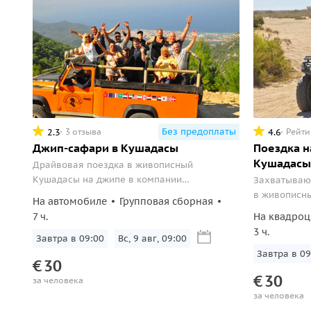
Без предоплаты
2.3
4.6
3 отзыва
Рейти
Джип-сафари в Кушадасы
Поездка н
Кушадасы
Драйвовая поездка в живописный
Кушадасы на джипе в компании
Захватываю
единомышленников!
в живописны
На автомобиле
Групповая сборная
любителей н
7 ч.
На квадроц
3 ч.
Завтра в 09:00
Вс, 9 авг, 09:00
Завтра в 09
€
30
€
30
за человека
за человека