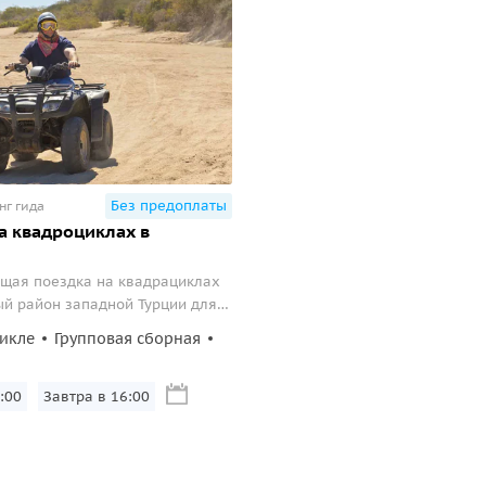
Без предоплаты
нг гида
а квадроциклах в
щая поездка на квадрациклах
й район западной Турции для
естандартного отдыха.
икле
Групповая сборная
:00
Завтра в 16:00