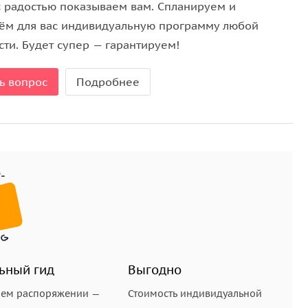
дничных дат с 31 декабря по 8 января, мы просим
с радостью показываем вам. Спланируем и
йте Спутник-8
ём для вас индивидуальную программу любой
ти. Будет супер — гарантируем!
ь вопрос
Подробнее
ьный гид
Выгодно
шем распоряжении —
Стоимость индивидуальной