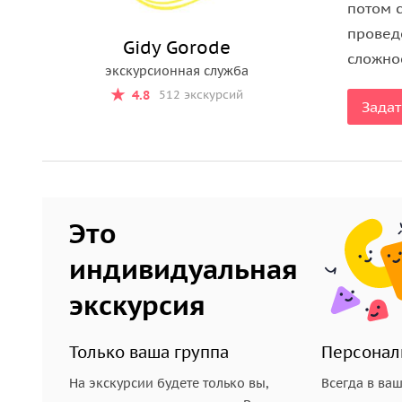
для бронирования экскурсии в период праз
потом 
вас внести предоплату в размере 20% на са
провед
Gidy Gorode
сложнос
экскурсионная служба
4.8
512 экскурсий
Задат
Это
индивидуальная
экскурсия
Только ваша группа
Персонал
На экскурсии будете только вы,
Всегда в ва