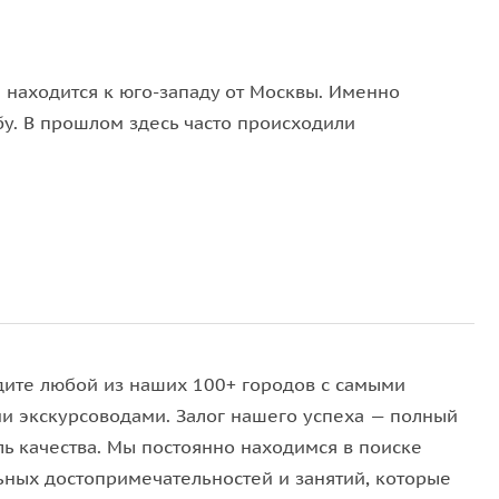
 находится к юго-западу от Москвы. Именно
у. В прошлом здесь часто происходили
т! За это время здесь произошло многое. За 2 часа
рассмотрите старинные здания.
войны и осмотрите военную технику, узнаете
а и Знаменском Кафедральном соборе, а еще
дите любой из наших 100+ городов с самыми
усю.
и экскурсоводами. Залог нашего успеха — полный
ль качества. Мы постоянно находимся в поиске
ьных достопримечательностей и занятий, которые