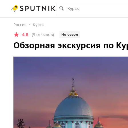
Россия
Курск
4.8
(9 отзывов)
Не сезон
Обзорная экскурсия по Ку