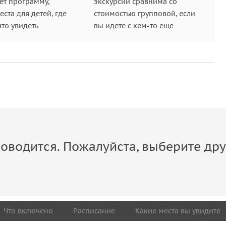
ет программу,
экскурсии сравнима со
ста для детей, где
стоимостью групповой, если
что увидеть
вы идете с кем-то еще
оводится. Пожалуйста, выберите дру
Что включено
Расписание
Какие места вы увидите