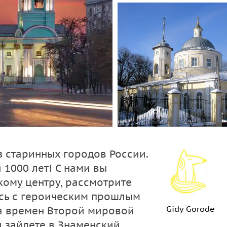
з старинных городов России.
 1000 лет! С нами вы
кому центру, рассмотрите
есь с героическим прошлым
Gidy Gorode
та времен Второй мировой
и зайдете в Знаменский