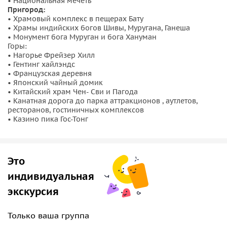
• Национальная мечеть
Пригород:
• Храмовый комплекс в пещерах Бату
• Храмы индийских богов Шивы, Муругана, Ганеша
• Монумент бога Муруган и бога Хануман
Горы:
• Нагорье Фрейзер Хилл
• Гентинг хайлэндс
• Французская деревня
• Японский чайный домик
• Китайский храм Чен- Сви и Пагода
• Канатная дорога до парка аттракционов , аутлетов,
ресторанов, гостиничных комплексов
• Казино пика Гос-Тонг
Это
индивидуальная
экскурсия
Только ваша группа