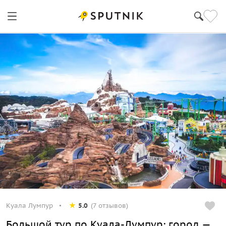
Куала Лумпур
5.0
(7 отзывов)
Большой тур по Куала-Лумпур: город —