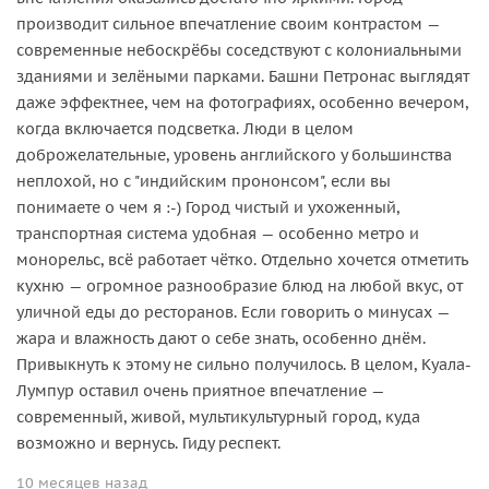
производит сильное впечатление своим контрастом —
современные небоскрёбы соседствуют с колониальными
зданиями и зелёными парками. Башни Петронас выглядят
даже эффектнее, чем на фотографиях, особенно вечером,
когда включается подсветка. Люди в целом
доброжелательные, уровень английского у большинства
неплохой, но с "индийским прононсом", если вы
понимаете о чем я :-) Город чистый и ухоженный,
транспортная система удобная — особенно метро и
монорельс, всё работает чётко. Отдельно хочется отметить
кухню — огромное разнообразие блюд на любой вкус, от
уличной еды до ресторанов. Если говорить о минусах —
жара и влажность дают о себе знать, особенно днём.
Привыкнуть к этому не сильно получилось. В целом, Куала-
Лумпур оставил очень приятное впечатление —
современный, живой, мультикультурный город, куда
возможно и вернусь. Гиду респект.
10 месяцев назад