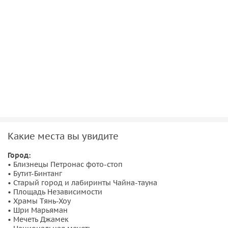
территории Куала-Лумпур.
Какие места вы увидите
Город:
• Близнецы Петронас фото-стоп
• Бутит-Бинтанг
• Старый город и лабиринты Чайна-тауна
• Площадь Независимости
• Храмы Тянь-Хоу
• Шри Марьяман
• Мечеть Джамек