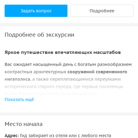
Задать вопрос
Подробнее
Подробнее об экскурсии
Яркое путешествие впечатляющих масштабов
Вас ожидает насыщенный день с богатым разнообразием
контрастных архитектурных
сооружений современного
мегаполиса
, а также переплетающимися переулками
исторического старого города, где первые поселенцы
Куала-Лумпура основали свои поселения.
Показать ещё
В окрестностях расположены
пригороды и горные
местности
, которые добавляют приятный акцент в виде
яркого тропического ландшафта. На протяжении многих
Место начала
столетий постепенное смешение культур индусов,
китайцев и коренных малайцев оказало влияние на
Адрес:
Гид забирает из отеля или с любого места