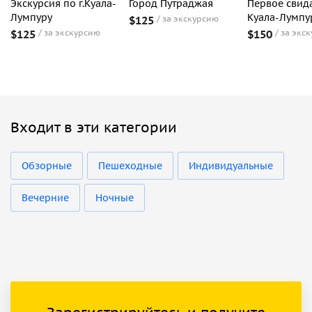
Экскурсия по г.Куала-
Город Путраджая
Первое свида
Лумпуру
Куала-Лумпу
$125
за экскурсию
$125
за экскурсию
$150
за экс
Входит в эти категории
Обзорные
Пешеходные
Индивидуальные
Вечерние
Ночные