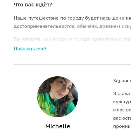
Что вас ждёт?
Наше путешествие по городу будет насыщено
и
достопримечательностях
, обычаях, древнем иск
Вы увидите, как в одном городе удивительно га
и небоскрёбы, которые утопают в тропической з
Показать ещё
храмов на современный город.
Куала-Лумпур не
смыслах!
Здравс
Я стала
культур
микс вс
вас ост
Michelle
проник