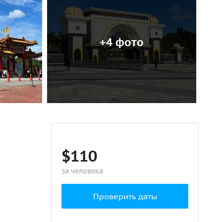
+4 фото
$110
за человека
Проверить даты