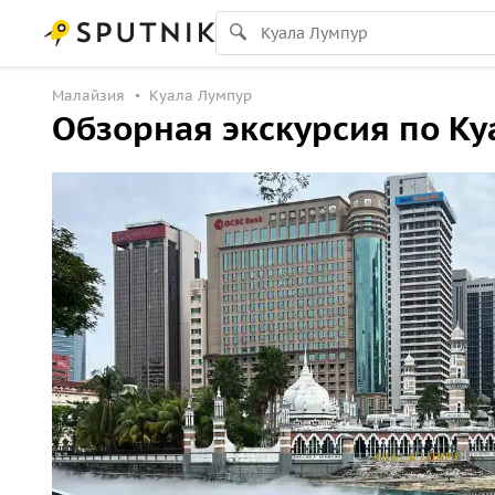
Малайзия
Куала Лумпур
Обзорная экскурсия по К