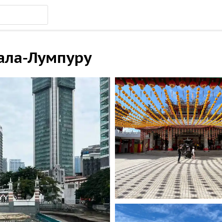
уала-Лумпуру