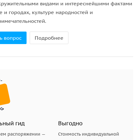
кружительными видами и интереснейшими фактами
е и городах, культуре народностей и
римечательностей.
ь вопрос
Подробнее
ьный гид
Выгодно
шем распоряжении —
Стоимость индивидуальной