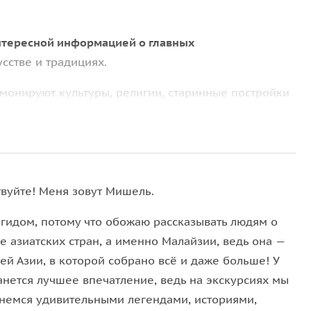
нтересной информацией о главных
усстве и традициях.
рмонируют культуры, религии, старинные постройки
елени и облаках, а также виды из аутентичных
 оставит вас равнодушными
во всех приятных
твуйте! Меня зовут Мишель.
 гидом, потому что обожаю рассказывать людям о
е азиатских стран, а именно Малайзии, ведь она —
ей Азии, в которой собрано всё и даже больше! У
анется лучшее впечатление, ведь на экскурсиях мы
немся удивительными легендами, историями,