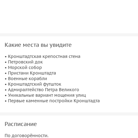
Кронштадтской крепостной стены и увидим некоторые
фортификационные сооружения.
Какие места вы увидите
• Кронштадтская крепостная стена
• Петровский док
• Морской собор
• Пристани Кронштадта
• Военные корабли
• Кронштадтский футшток
• Адмиралтейство Петра Великого
• Уникальные вариант мощения улиц
• Первые каменные постройки Кронштадта
Расписание
По договорённости.