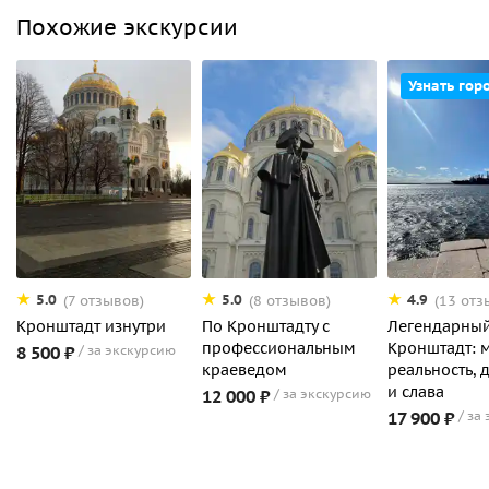
Похожие экскурсии
Узнать гор
5.0
5.0
4.9
(7 отзывов)
(8 отзывов)
(13 отз
Кронштадт изнутри
По Кронштадту с
Легендарны
профессиональным
Кронштадт: 
8 500 ₽
за экскурсию
краеведом
реальность, 
и слава
12 000 ₽
за экскурсию
17 900 ₽
за