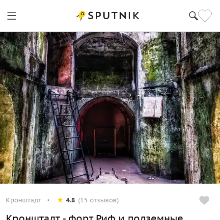
Кронштадт
4.8
(15 отзывов)
Кронштадт - форт Риф и подземные