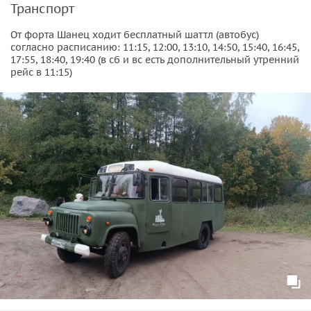
Транспорт
Также вы пройдете по
подземным галереям, опытным
От форта Шанец ходит бесплатный шаттл (автобус)
постройкам
, попадете в жемчужину форта —
Башню Фив-
согласно расписанию: 11:15, 12:00, 13:10, 14:50, 15:40, 16:45,
Лилль
, познакомитесь с единственным сохранившемся до
17:55, 18:40, 19:40 (в сб и вс есть дополнительный утренний
рейс в 11:15)
наших дней бетонно-железным капониром,
артиллерийскими площадками и другими
оборонительными сооружениями. Узнаете все о истории
Кронштадтской крепости, историю обороны Петербурга, о
жизни гарнизона, а также сможете насладиться
прекрасными видами на Финский залив.