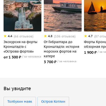
4.4
4.8
4.7
(66 отзывов)
(106 отзывов)
(87 отз
Экскурсия на форты
От Гибралтара до
Форты Кронш
Кронштадта с
Кронштадта: история
обзорная пр
«Острова фортов»
морских фортов на
1 900 ₽
за ч
катере
от 1 300 ₽
за человека
3 700 ₽
за человека
Вы увидите
Толбухин маяк
Остров Котлин