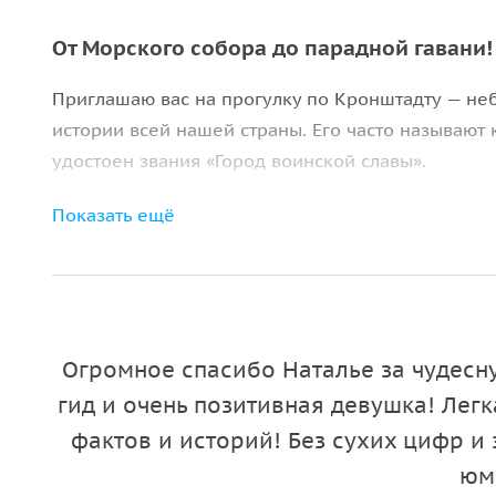
От Морского собора до парадной гавани!
Приглашаю вас на прогулку по Кронштадту — не
истории всей нашей страны. Его часто называют 
удостоен звания «Город воинской славы».
Мы с вами погрузимся в его атмосферу: пройдём
Показать ещё
пути поговорим о технических достижениях и на
Сквере Подводников, отыщем «пуп земли».
Вы узнаете, как был основан город, увидите ст
императора Петра Великого, прогуляетесь по Я
Огромное спасибо Наталье за чудес
Никольский собор
снаружи и внутри. И, конечно 
гид и очень позитивная девушка! Лег
познакомимся с теми, кто оставил след в истори
фактов и историй! Без сухих цифр и
Начнётся наше путешествие в районе сквера Под
юм
города Кронштадта.