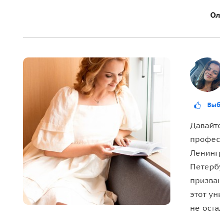
Ол
мы поговорим об истории основания города
узнаем, почему такой маленький остров сыг
поговорим об истории мятежного Кронштад
увидим уникальное сооружение петровских
найдём «пуп Земли»;
полюбуемся Балтийским морем, фортами и 
Кронштадта;
Выб
погуляем по Летнему саду-старейшему в го
Давайте
посетим Адмиралтейство императора Петра 
профес
прогуляемся по Якорной площади, рассмот
Ленинг
увидим доминанту — Морской собор — собор
Петерб
посетим и насладимся этой мощью и красот
призва
Конечно же, это экскурсия не только про памятн
этот ун
не оста
Это экскурсия о судьбах людей, о подвигах мор