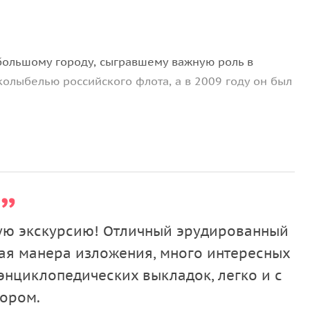
большому городу, сыгравшему важную роль в
колыбелью российского флота, а в 2009 году он был
 по площадям и улицам, скверам и гавани, а по
учных открытиях, совершённых здесь. Начнём в
аринный Петровский док и Адмиралтейство
корной площади и Летнему саду. Осмотрим
Морской
ную экскурсию! Отличный эрудированный
же, я представлю вам город в лицах —
кая манера изложения, много интересных
и Кронштадта, Петербурга и России.
 энциклопедических выкладок, легко и с
водников, в непосредственной близости от гаваней
ором.