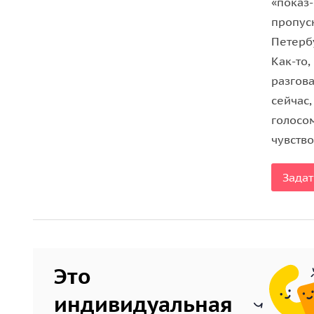
«показ
пропуск
Петербу
Как-то,
разгов
сейчас
голосом
чувство
Задат
Это
индивидуальная