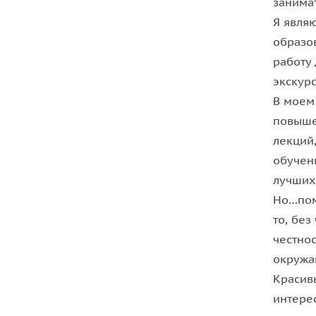
занимат
открытиях и изобретениях!
Я явля
образо
работу
экскурс
В моем
повыше
лекций
обучени
лучших
Но…пом
то, без
честнос
окружа
Красив
интере