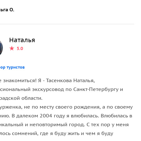
ьга О.
;
рал уникальную роль в истории России;
та;
Наталья
 времён — Петровский док;
5.0
военными кораблями с парадной гавани города
ор туристов
роде;
 знакомиться! Я - Тасенкова Наталья,
Великого;
сиональный экскурсовод по Санкт-Петербургу и
рим каждый памятник;
радской области.
 всех российских моряков. Обязательно его
урженка, не по месту своего рождения, а по своему
ой.
нию. В далеком 2004 году я влюбилась. Влюбилась в
ики и здания.
икальный и неповторимый город. С тех пор у меня
лось сомнений, где я буду жить и чем я буду
еплавателей, о важнейших для человечества