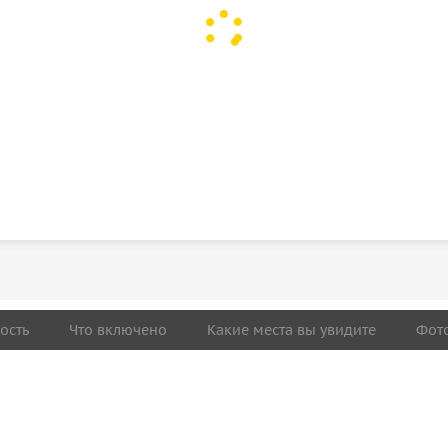
ость
Что включено
Какие места вы увидите
Фот