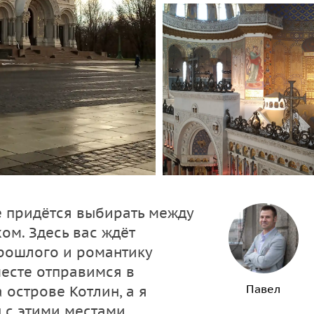
е придётся выбирать между
м. Здесь вас ждёт
рошлого и романтику
месте отправимся в
Павел
 острове Котлин, а я
 с этими местами.