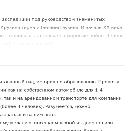
ие экспедиции под руководством знаменитых
 Крузенштерна и Беллинсгаузена. В начале XX века
е готовились к отправке на мировые войны. Теперь
крытый всем желающим!
ким гаваням, каналам и докам. Посмотрим, где
близи блистательный во всех смыслах
Морской
алива и пройдёмся по набережным, а также
 годы. Вы не устоите перед его очарованием!
итованный гид, историк по образованию. Провожу
сии как на собственном автомобиле для 1-4
к, так и на арендованном транспорте для компании
(более 4 человек). Разумеется, можно
зоваться и вашим авто.
ему желанию, посещаем любой из дворцов или
 (в некоторые потребуется купить билеты).