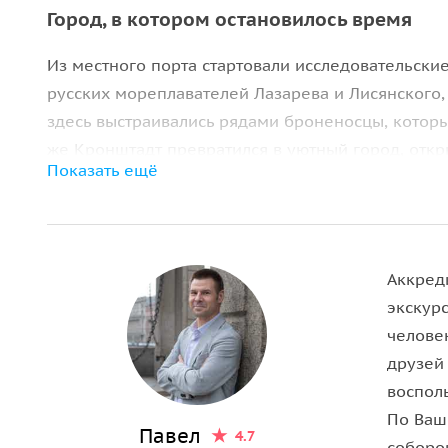
Город, в котором остановилось время
Из местного порта стартовали исследовательск
русских мореплавателей Лазарева и Лисянского,
здесь выстраивались рядами броненосцы, которы
же Кронштадт превратился в уютный город, от
Показать ещё
Мы с вами отправимся на прогулку по историчес
располагалось Адмиралтейство и как выглядит в
собор
. Будем любоваться пейзажами Финского з
выясним, как изменился Кронштадт за последние
Аккред
экскур
челове
друзей 
восполь
По Ваш
Павел
4.7
соборов