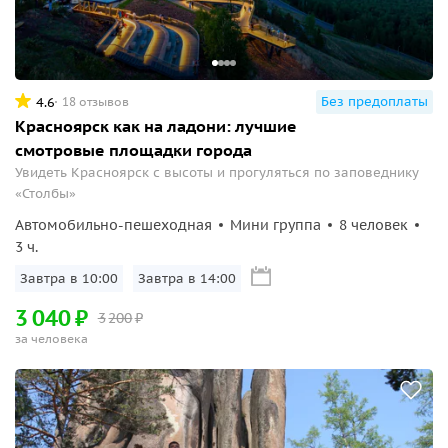
Без предоплаты
4.6
18 отзывов
Красноярск как на ладони: лучшие
смотровые площадки города
Увидеть Красноярск с высоты и прогуляться по заповеднику
«Столбы»
Автомобильно-пешеходная
Мини группа
8 человек
3 ч.
Завтра в 10:00
Завтра в 14:00
3
040
₽
3
200
₽
за человека