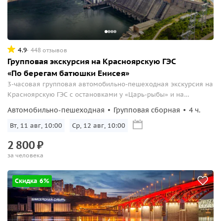
4.9
448 отзывов
Групповая экскурсия на Красноярскую ГЭС
«По берегам батюшки Енисея»
3-часовая групповая автомобильно-пешеходная экскурсия на
Красноярскую ГЭС с остановками у «Царь-рыбы» и на
Дивноморской набережной.
Автомобильно-пешеходная
Групповая сборная
4 ч.
Вт, 11 авг, 10:00
Ср, 12 авг, 10:00
2
800
₽
за человека
Скидка 6%