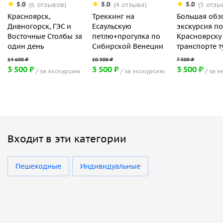
5.0
5.0
5.0
(6 отзывов)
(4 отзыва)
(5 отзы
Красноярск,
Треккинг на
Большая обз
Дивногорск, ГЭС и
Есаульскую
экскурсия по
Восточные Столбы за
петлю+прогулка по
Красноярску
один день
Сибирской Венеции
транспорте т
3 500 ₽
3 500 ₽
3 500 ₽
за экскурсию
за экскурсию
за э
Входит в эти категории
Пешеходные
Индивидуальные