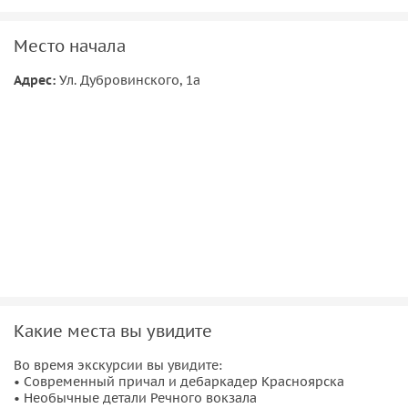
Сегодня Енисей — связующее звено между севером и
югом, а мосты в Красноярске — между правым и левым
Место начала
берегом.
Адрес:
Ул. Дубровинского, 1а
Какие места вы увидите
Во время экскурсии вы увидите:
‭• Современный причал и дебаркадер Красноярска
‭• Необычные детали Речного вокзала