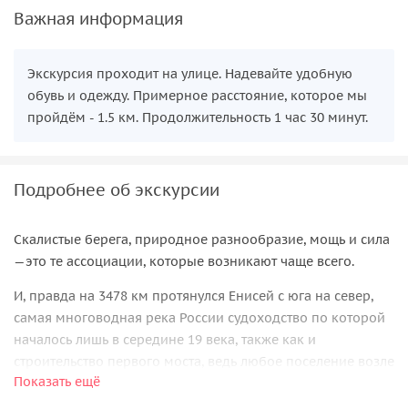
Важная информация
Экскурсия проходит на улице. Надевайте удобную
обувь и одежду. Примерное расстояние, которое мы
пройдём - 1.5 км. Продолжительность 1 час 30 минут.
Подробнее об экскурсии
Скалистые берега, природное разнообразие, мощь и сила
—это те ассоциации, которые возникают чаще всего.
И, правда на 3478 км протянулся Енисей с юга на север,
самая многоводная река России судоходство по которой
началось лишь в середине 19 века, также как и
строительство первого моста, ведь любое поселение возле
Показать ещё
реки немыслимо без сначала переправ, а потом мостов.